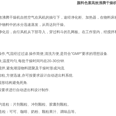
颜料色素高效沸腾干燥
效沸腾干燥机自然空气在风机的抽引下，途经净化柜、加热器，在物料床
中物料中的水分迅速蒸发，从而达到干燥。
净化后，由引风机从下部导入，穿过料斗的孔网板。在工作室内，经搅拌
操作,气流经过过滤.操作简便,清洗方便,是符合"GMP"要求的理想设备.
快,温度均匀,每批干燥时间均在20-30分钟.
搅拌,避免潮湿物料团聚及干燥时形成沟流.
卸粒,方便迅速,亦可按要求设计自动进出料系统.
圆形结构避免死角.
可按要求进行自动进出料设计制作.
的造粒：片剂颗粒、冲剂颗粒、胶囊剂颗粒。
造粒：可可、咖啡、奶粉、颗粒果汁、调味品等。