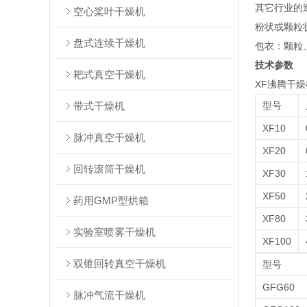
其它行业的
空心桨叶干燥机
粉状或颗粒
盘式连续干燥机
包衣：颗粒
技术参数
耙式真空干燥机
XF沸腾干
带式干燥机
型号
XF10
脉冲真空干燥机
XF20
回转滚筒干燥机
XF30
XF50
药用GMP型烘箱
XF80
实验室喷雾干燥机
XF100
双锥回转真空干燥机
型号
GFG60
脉冲气流干燥机