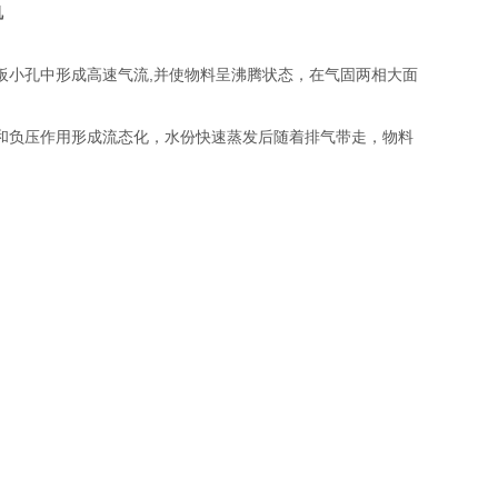
机
板小孔中形成高速气流,并使物料呈沸腾状态，在气固两相大面
和负压作用形成流态化，水份快速蒸发后随着排气带走，物料