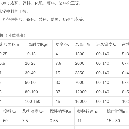
造粒：农药、饲料、化肥、颜料、染料化工等。
状湿物料的干燥。
、丸剂保护层、备色、缓释、薄膜、肠溶包衣等。
燥机（卧式沸腾）
床层面积m
干燥能力Kg/h
功率Kw
风量m/h
进风温度℃
占
0.25
10-15
4
1500
60-140
5×3
0.5
20-25
7.5
2000
60-140
6×4
1
30-40
15
3850
60-140
6×4
2
50-80
30
7000
60-140
6×4
3
80-100
37
12000
60-140
8×5
4
100-150
45
16000
60-140
10×
投料Kg
风机功率Kw
搅拌功率Kw
搅拌转速rpm
操作时间mi
60
7.5
0.55
11
15～30