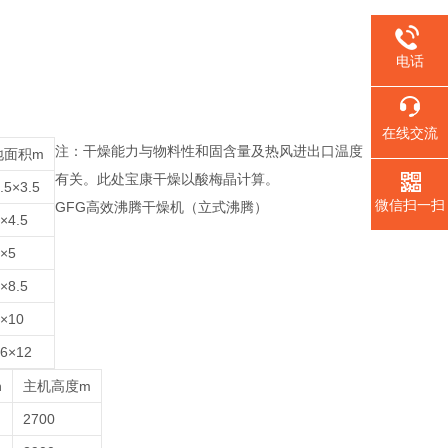
电话
在线交流
注：干燥能力与物料性和固含量及热风进出口温度
地面积m
有关。此处宝康干燥以酸梅晶计算。
.5×3.5
微信扫一扫
GFG高效沸腾干燥机（立式沸腾）
×4.5
×5
×8.5
×10
6×12
n
主机高度m
2700