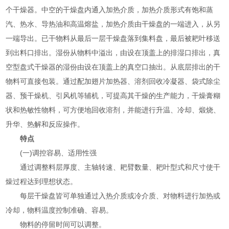
个干燥器。中空的干燥盘内通入加热介质，加热介质形式有饱和蒸
汽、热水、导热油和高温熔盐，加热介质由干燥盘的一端进入，从另
一端导出。已干物料从最后一层干燥盘落到集料盘，最后被耙叶移送
到出料口排出。湿份从物料中溢出，由设在顶盖上的排湿口排出，真
空型盘式干燥器的湿份由设在顶盖上的真空口抽出。从底层排出的干
物料可直接包装。通过配加翅片加热器、溶剂回收冷凝器、袋式除尘
器、预干燥机、引风机等辅机，可提高其干燥的生产能力，干燥膏糊
状和热敏性物料，可方便地回收溶剂，并能进行升温、冷却、煅烧、
升华、热解和反应操作。
特点
(一)调控容易、适用性强
通过调整料层厚度、主轴转速、耙臂数量、耙叶型式和尺寸使干
燥过程达到理想状态。
每层干燥盘皆可单独通过入热介质或冷介质、对物料进行加热或
冷却，物料温度控制准确、容易。
物料的停留时间可以调整。