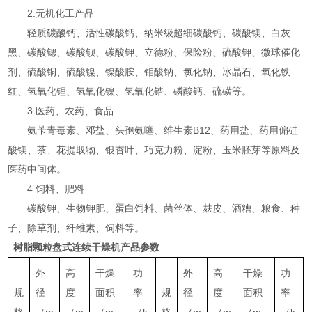
2.无机化工产品
轻质碳酸钙、活性碳酸钙、纳米级超细碳酸钙、碳酸镁、白灰
黑、碳酸锶、碳酸钡、碳酸钾、立德粉、保险粉、硫酸钾、微球催化
剂、硫酸铜、硫酸镍、镍酸胺、钼酸钠、氯化钠、冰晶石、氧化铁
红、氢氧化锂、氢氧化镍、氢氧化锆、磷酸钙、硫磺等。
3.医药、农药、食品
氨苄青毒素、邓盐、头孢氨噻、维生素B12、药用盐、药用偏硅
酸镁、茶、花提取物、银杏叶、巧克力粉、淀粉、玉米胚芽等原料及
医药中间体。
4.饲料、肥料
碳酸钾、生物钾肥、蛋白饲料、菌丝体、麸皮、酒糟、粮食、种
子、除草剂、纤维素、饲料等。
树脂颗粒盘式连续干燥机
产品参数
外
高
干燥
功
外
高
干燥
功
规
径
度
面积
率
规
径
度
面积
率
格
（m
（m
（m
（k
格
（m
（m
（m
（k