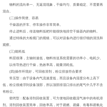
物料的流向单一、无返混现象，干燥均匀、质量稳定、不需要再
混合。
(二)操作简便、容易
干燥器的开车、停车操作非常简单。
停止进料后，传送物料垢耙叶能很快地排空干燥器内的物料。
通过特殊的大检视门的视镜，可以对设备内进行很仔细的清洗和
观察。
(三)能耗低
料层很薄，主轴转速低，物料传送系统需要的功率小，电耗少。
以传导热进行干燥，热效率高，能量消耗低。
(四)操作环境好，可回收溶剂，粉尘排放符合要求
常压型：由于设备内气流速度低，而且设备内湿度分布上高下
低，粉尘很难浮到设备顶部，所以顶部排湿口排出的尾气中几乎不含
有粉尘。
密闭型：配备溶剂回收装置，可方便地回收载湿气体中的有机溶
剂。溶剂回收装置简单，回收率高，对于易燃、易爆、有毒和易氧化