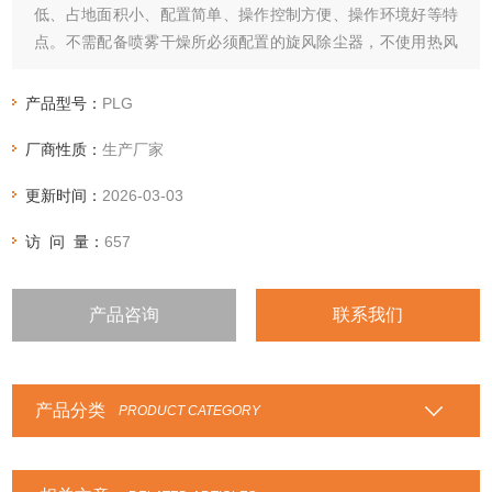
低、占地面积小、配置简单、操作控制方便、操作环境好等特
点。不需配备喷雾干燥所必须配置的旋风除尘器，不使用热风
作为加热介质，因此，不会发生因热风和粉尘分离不好随尾气
夹带造成的产品损失。盘式连续干燥机广泛适用于化工，医
产品型号：
PLG
药，农药，食品、饲料、农副产品加工等行业的干燥作业。
厂商性质：
生产厂家
更新时间：
2026-03-03
访 问 量：
657
产品咨询
联系我们
产品分类
PRODUCT CATEGORY