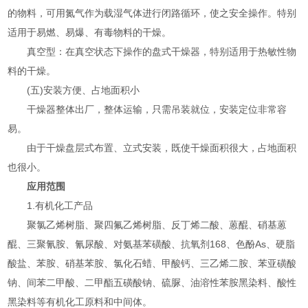
的物料，可用氮气作为载湿气体进行闭路循环，使之安全操作。特别
适用于易燃、易爆、有毒物料的干燥。
真空型：在真空状态下操作的盘式干燥器，特别适用于热敏性物
料的干燥。
(五)安装方便、占地面积小
干燥器整体出厂，整体运输，只需吊装就位，安装定位非常容
易。
由于干燥盘层式布置、立式安装，既使干燥面积很大，占地面积
也很小。
应用范围
1.有机化工产品
聚氯乙烯树脂、聚四氟乙烯树脂、反丁烯二酸、蒽醌、硝基蒽
醌、三聚氰胺、氰尿酸、对氨基苯磺酸、抗氧剂168、色酚As、硬脂
酸盐、苯胺、硝基苯胺、氯化石蜡、甲酸钙、三乙烯二胺、苯亚磺酸
钠、间苯二甲酸、二甲酯五磺酸钠、硫脲、油溶性苯胺黑染料、酸性
黑染料等有机化工原料和中间体。