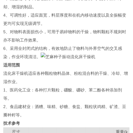
却、增湿的制品。
4、可调性好，适应面宽，料层厚度和在机内移动速度以及全振幅变
更均可实现无级调节。
5、对物料表面损伤小，可用于易碎物料的干燥，物料颗粒不规则时
亦不影响工作效果。
6、采用全封闭式的结构，有效地防止了物料与外界空气的交叉感
染，作业环境清洁。
适用范围
流化床干燥机适应各种颗粒物料晶体、粉粒混合料的干燥、冷却、增
湿作业。
1、医药化工业：各种打片颗粒，硼酸、硼砂、苯二酚各种添加剂
等。
2、食品建材业：酒糟、味精、砂糖、食盐、颗粒状鸡精、矿渣、豆
瓣种籽等。
技术参考
尺寸
重量(k