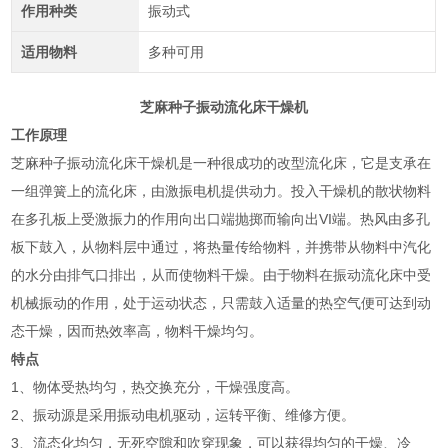
作用种类
振动式
适用物料
多种可用
芝麻种子振动流化床干燥机
工作原理
芝麻种子振动流化床干燥机是一种很成功的改型流化床，它是支承在
一组弹簧上的流化床，由激振电机提供动力。投入干燥机的散状物料
在多孔板上受激振力的作用向出口端抛掷而输向出VI端。热风由多孔
板下鼓入，从物料层中通过，将热量传给物料，并携带从物料中汽化
的水分由排气口排出，从而使物料干燥。由于物料在振动流化床中受
机械振动的作用，处于运动状态，只需鼓入适量的热空气便可达到动
态干燥，因而热效率高，物料干燥均匀。
特点
1、物体受热均匀，热交换充分，干燥强度高。
2、振动源是采用振动电机驱动，运转平衡、维修方便。
3、流态化均匀，无死空隙和吹穿现象，可以获得均匀的干燥、冷