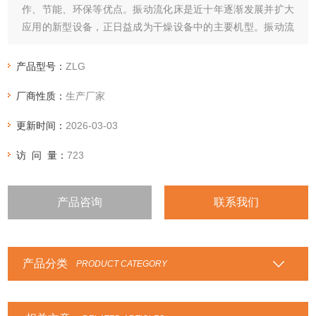
作、节能、环保等优点。振动流化床是近十年逐渐发展并扩大
应用的新型设备，正日益成为干燥设备中的主要机型。振动流
化床是将特定要求的振动源施加于普通流化床干燥机上的新型
干燥装置。这个振动源依其激振方法可分为电动机法、电磁感
产品型号：
ZLG
应法、曲轴或偏心轮法、气动或液压法等。
厂商性质：
生产厂家
更新时间：
2026-03-03
访 问 量：
723
产品咨询
联系我们
产品分类
PRODUCT CATEGORY