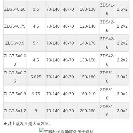
ZDS41-
ZLG6×0.60
3.6
70-140
40-70
100-130
1.5×2
6
ZDS42-
ZLG6×0.75
4.5
70-140
40-70
120-140
2.2×2
6
ZDS42-
ZLG6×0.9
5.4
70-140
40-70
140-170
2.2×2
6
ZLG7.5×0.6
ZDS42-
4.5
70-140
40-70
130-150
2.2×2
0
6
ZLG7.5×0.7
ZDS51-
5.625
70-140
40-70
150-180
3.0×2
5
6
ZDS51-
ZLG7.5×0.9
6.75
70-140
40-70
160-210
3.0×2
6
ZDS51-
ZLG7.5×1.2
9
70-140
40-70
200-260
3.0×2
6
★以上蒸发量是大蒸发量。