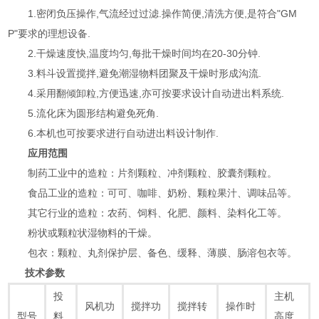
1.密闭负压操作,气流经过过滤.操作简便,清洗方便,是符合"GM
P"要求的理想设备.
2.干燥速度快,温度均匀,每批干燥时间均在20-30分钟.
3.料斗设置搅拌,避免潮湿物料团聚及干燥时形成沟流.
4.采用翻倾卸粒,方便迅速,亦可按要求设计自动进出料系统.
5.流化床为圆形结构避免死角.
6.本机也可按要求进行自动进出料设计制作.
应用范围
制药工业中的造粒：片剂颗粒、冲剂颗粒、胶囊剂颗粒。
食品工业的造粒：可可、咖啡、奶粉、颗粒果汁、调味品等。
其它行业的造粒：农药、饲料、化肥、颜料、染料化工等。
粉状或颗粒状湿物料的干燥。
包衣：颗粒、丸剂保护层、备色、缓释、薄膜、肠溶包衣等。
技术参数
投
主机
风机功
搅拌功
搅拌转
操作时
型号
料
高度