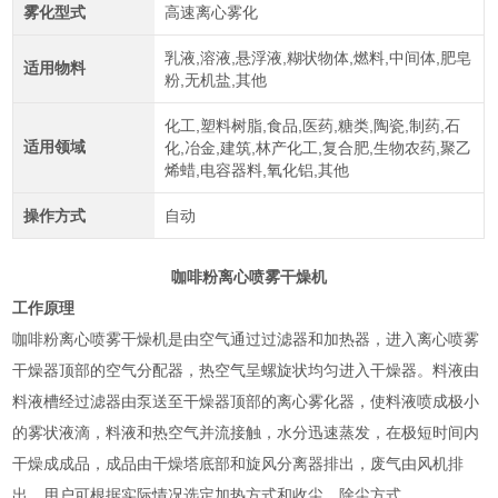
雾化型式
高速离心雾化
乳液,溶液,悬浮液,糊状物体,燃料,中间体,肥皂
适用物料
粉,无机盐,其他
化工,塑料树脂,食品,医药,糖类,陶瓷,制药,石
适用领域
化,冶金,建筑,林产化工,复合肥,生物农药,聚乙
烯蜡,电容器料,氧化铝,其他
操作方式
自动
咖啡粉离心喷雾干燥机
工作原理
咖啡粉离心喷雾干燥机是由空气通过过滤器和加热器，进入离心喷雾
干燥器顶部的空气分配器，热空气呈螺旋状均匀进入干燥器。料液由
料液槽经过滤器由泵送至干燥器顶部的离心雾化器，使料液喷成极小
的雾状液滴，料液和热空气并流接触，水分迅速蒸发，在极短时间内
干燥成成品，成品由干燥塔底部和旋风分离器排出，废气由风机排
出。用户可根据实际情况选定加热方式和收尘、除尘方式。