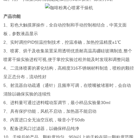
产品功能
1、彩色大触摸屏操作，全自动控制和手动控制相结合，中英文面
板，参数液晶显示
2、实时调控PID恒温控制技术，控温准确，加热控温精度±1℃
3、喷雾、烘干及收集装置采用透明优质耐高温高硼硅玻璃制造,整个
喷雾干燥实验进程可视,便于掌控实验过程并能及时发现和调整问题
4、二流体喷雾的雾化结构，高精度316不锈钢材料制造，喷粉的颗径
呈正态分布，流动性好
5、射流器自动疏通（通针）且频率可调，在喷嘴被堵塞时，会自动
清除以确保实验的连续性
6、进料量可通过进料蠕动泵调节，最小样品实验量30ml
7、具有保护功能，风机不启动，加热器不能启动
8、内置进口全无油空压机，噪音小于50db
9、配备进风口过滤器，以确保样品纯净
10、干燥后的产品，颗粒度均匀，95%以上的干粉在同一颗粒度范围