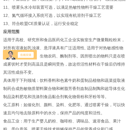
11、喷雾头水冷却装置可选，以满足热敏性物料干燥工艺需要
12、氮气循环接入系统可选，以实现有机溶剂干燥工艺
13、符合欧盟CE质量认证，运行安全稳定
应用范围
适用于高校、研究所和食品医药化工企业实验室生产微量颗粒粉末，
对所有溶液如乳浊液、悬浮液具有广泛适用性, 适用于对热敏感性物
的干燥如生物制品、生物农药、酶制剂等。因所喷出的物料只是在喷
成雾状时才受到高温且是瞬间受热，故这些活性材料在干燥后仍维持
其活性成份不变。
具体用于下列领域：饮料香料和色素牛奶和蛋制品植物和蔬菜提取液
制药合成热敏物质塑料聚合物和树脂芳香剂血制品制陶和超导体生化
制品染料肥皂和洗涤剂食品黏合剂氧化物骨粉和牙粉等等。
‌化工原料‌：如催化剂、颜料、染料、化肥等。通过喷雾干燥，可以快
速且均匀地去除原料中的水分，保持产品的纯度和活性‌。
‌食品工业‌：用于生产婴儿奶粉、咖啡粉、调味品、速溶食品、果汁
粉、蛋白质等。喷雾干燥技术能够保持产品的营养成分和口感‌。