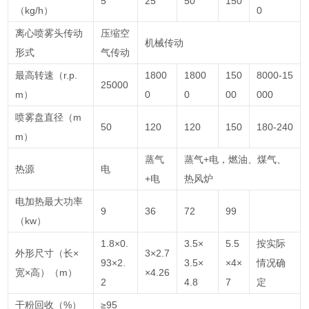
5
25
50
150
（kg/h）
0
离心喷雾头传动
压缩空
机械传动
形式
气传动
最高转速（r.p.
1800
1800
150
8000-15
25000
m）
0
0
00
000
喷雾盘直径（m
50
120
120
150
180-240
m）
蒸气
蒸气+电，燃油、煤气、
热源
电
+电
热风炉
电加热最大功率
9
36
72
99
（kw）
1.8×0.
3.5×
5.5
按实际
外形尺寸（长×
3×2.7
93×2.
3.5×
×4×
情况确
宽×高）（m）
×4.26
2
4.8
7
定
干粉回收（%）
≥95