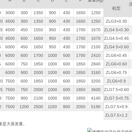
A
B
C
D
E
F
重量(kg)
机型
0
3000
300
1350
900
430
1650
1250
30
4500
300
1350
900
430
1650
1250
ZLG3×0.30
45
4500
450
1550
950
430
1700
1670
ZLG4.5×0.30
60
4500
600
1650
950
430
1700
1670
ZLG4.5×0.45
5
6000
450
1650
950
430
1700
2100
ZLG4.5×0.60
0
6000
600
1700
1000
500
1700
2410
ZLG6×0.45
5
6000
750
1850
1000
600
1850
2840
ZLG6×0.60
6000
900
2000
1000
600
1850
3160
ZLG6×0.75
60
7500
600
1850
1000
600
1850
3200
ZLG6×0.9
75
7500
750
2000
1000
600
1850
3600
ZLG7.5×0.60
9
7500
900
2100
1000
600
1850
4140
ZLG7.5×0.75
2
7500
1200
2500
1150
800
2050
5190
ZLG7.5×0.9
ZLG7.5×1.2
量是大蒸发量。