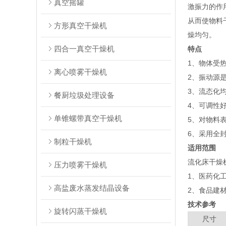
真空摇罐
激振力的作
从而使物料
方形真空干燥机
燥均匀。
四合一真空干燥机
特点
1、物体受
离心喷雾干燥机
2、振动源
3、流态化
餐厨垃圾处理设备
4、可调性
单锥螺带真空干燥机
5、对物料
6、采用全
制粒干燥机
适用范围
流化床干燥
压力喷雾干燥机
1、医药化
高盐废水蒸发结晶设备
2、食品建
技术参考
旋转闪蒸干燥机
尺寸