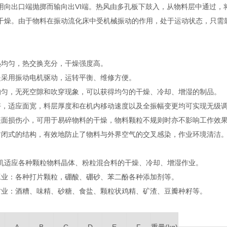
用向出口端抛掷而输向出VI端。热风由多孔板下鼓入，从物料层中通过，
干燥。由于物料在振动流化床中受机械振动的作用，处于运动状态，只需
热均匀，热交换充分，干燥强度高。
是采用振动电机驱动，运转平衡、维修方便。
均匀，无死空隙和吹穿现象，可以获得均匀的干燥、冷却、增湿的制品。
好，适应面宽，料层厚度和在机内移动速度以及全振幅变更均可实现无级
表面损伤小，可用于易碎物料的干燥，物料颗粒不规则时亦不影响工作效
封闭式的结构，有效地防止了物料与外界空气的交叉感染，作业环境清洁
机适应各种颗粒物料晶体、粉粒混合料的干燥、冷却、增湿作业。
工业：各种打片颗粒，硼酸、硼砂、苯二酚各种添加剂等。
材业：酒糟、味精、砂糖、食盐、颗粒状鸡精、矿渣、豆瓣种籽等。