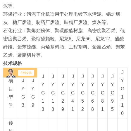
泥等‌。
‌环保行业‌：污泥干化机适用于处理电镀下水污泥、锅炉烟
灰、糖厂废渣、制药厂废渣、味精厂废渣、煤灰等‌。
‌石化行业‌：聚烯烃粉体、聚碳酸酯树脂、高密度聚乙烯、低
密度聚乙烯、聚缩醛颗粒、尼龙6、尼龙66、尼龙12、醋酸
纤维、聚苯硫醚、丙烯基树脂、工程塑料、聚氯乙烯、聚苯
乙烯、聚脂切片等‌。
技术规格
J
J
J
J
J
J
J
J
J
项
J
J
Y
Y
Y
Y
Y
Y
Y
Y
Y
目
Y
Y
G
G
G
G
G
G
G
G
G
型
G
G
1
1
1
2
4
5
6
8
9
号
3
9
1
3
8
9
1
2
8
1
5
0
传