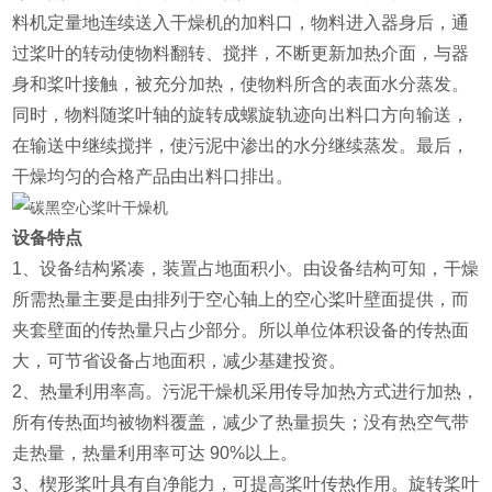
料机定量地连续送入干燥机的加料口，物料进入器身后，通
过桨叶的转动使物料翻转、搅拌，不断更新加热介面，与器
身和桨叶接触，被充分加热，使物料所含的表面水分蒸发。
同时，物料随桨叶轴的旋转成螺旋轨迹向出料口方向输送，
在输送中继续搅拌，使污泥中渗出的水分继续蒸发。最后，
干燥均匀的合格产品由出料口排出。
设备特点
1、设备结构紧凑，装置占地面积小。由设备结构可知，干燥
所需热量主要是由排列于空心轴上的空心桨叶壁面提供，而
夹套壁面的传热量只占少部分。所以单位体积设备的传热面
大，可节省设备占地面积，减少基建投资。
2、热量利用率高。污泥干燥机采用传导加热方式进行加热，
所有传热面均被物料覆盖，减少了热量损失；没有热空气带
走热量，热量利用率可达 90%以上。
3、楔形桨叶具有自净能力，可提高桨叶传热作用。旋转桨叶