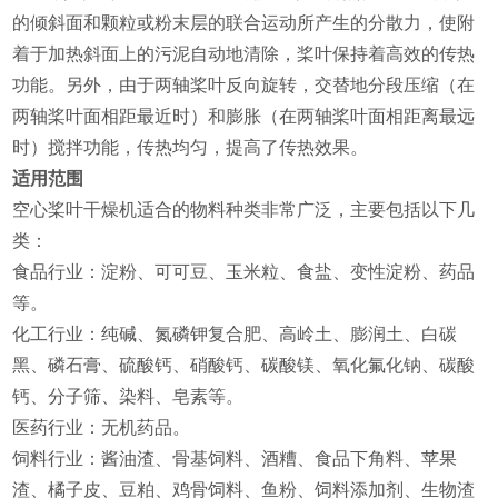
的倾斜面和颗粒或粉末层的联合运动所产生的分散力，使附
着于加热斜面上的污泥自动地清除，桨叶保持着高效的传热
功能。另外，由于两轴桨叶反向旋转，交替地分段压缩（在
两轴桨叶面相距最近时）和膨胀（在两轴桨叶面相距离最远
时）搅拌功能，传热均匀，提高了传热效果。
适用范围
‌空心桨叶干燥机适合的物料种类非常广泛，主要包括以下几
类‌：
‌食品行业‌：淀粉、可可豆、玉米粒、食盐、变性淀粉、药品
等‌。
‌化工行业‌：纯碱、氮磷钾复合肥、高岭土、膨润土、白碳
黑、磷石膏、硫酸钙、硝酸钙、碳酸镁、氧化氟化钠、碳酸
钙、分子筛、染料、皂素等‌。
‌医药行业‌：无机药品‌。
‌饲料行业‌：酱油渣、骨基饲料、酒糟、食品下角料、苹果
渣、橘子皮、豆粕、鸡骨饲料、鱼粉、饲料添加剂、生物渣