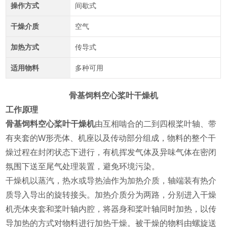
操作方式
间歇式
干燥介质
空气
加热方式
传导式
适用物料
多种可用
骨基饲料
空心桨叶干燥机
工作原理
骨基饲料
空心桨叶干燥机
由互相啮合的二到四根桨叶轴、带
有夹套的W形壳体、机座以及传动部分组成，物料的整个干
燥过程在封闭状态下进行，有机挥发气体及异味气体在密闭
氛围下送至尾气处理装置，避免环境污染。
干燥机以蒸汽，热水或导热油作为加热介质，轴端装有热介
质导入导出的旋转接头。加热介质分为两路，分别进入干燥
机壳体夹套和桨叶轴内腔，将器身和桨叶轴同时加热，以传
导加热的方式对物料进行加热干燥。被干燥的物料由螺旋送