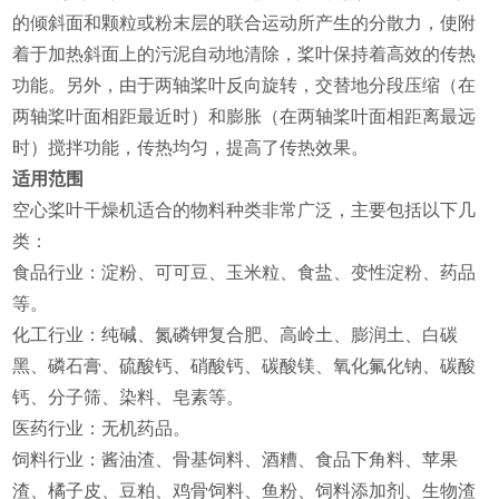
的倾斜面和颗粒或粉末层的联合运动所产生的分散力，使附
着于加热斜面上的污泥自动地清除，桨叶保持着高效的传热
功能。另外，由于两轴桨叶反向旋转，交替地分段压缩（在
两轴桨叶面相距最近时）和膨胀（在两轴桨叶面相距离最远
时）搅拌功能，传热均匀，提高了传热效果。
适用范围
‌空心桨叶干燥机适合的物料种类非常广泛，主要包括以下几
类‌：
‌食品行业‌：淀粉、可可豆、玉米粒、食盐、变性淀粉、药品
等‌。
‌化工行业‌：纯碱、氮磷钾复合肥、高岭土、膨润土、白碳
黑、磷石膏、硫酸钙、硝酸钙、碳酸镁、氧化氟化钠、碳酸
钙、分子筛、染料、皂素等‌。
‌医药行业‌：无机药品‌。
‌饲料行业‌：酱油渣、骨基饲料、酒糟、食品下角料、苹果
渣、橘子皮、豆粕、鸡骨饲料、鱼粉、饲料添加剂、生物渣