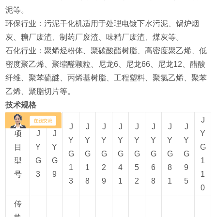
泥等‌。
‌环保行业‌：污泥干化机适用于处理电镀下水污泥、锅炉烟
灰、糖厂废渣、制药厂废渣、味精厂废渣、煤灰等‌。
‌石化行业‌：聚烯烃粉体、聚碳酸酯树脂、高密度聚乙烯、低
密度聚乙烯、聚缩醛颗粒、尼龙6、尼龙66、尼龙12、醋酸
纤维、聚苯硫醚、丙烯基树脂、工程塑料、聚氯乙烯、聚苯
乙烯、聚脂切片等‌。
技术规格
J
J
J
J
J
J
J
J
J
项
J
J
Y
Y
Y
Y
Y
Y
Y
Y
Y
目
Y
Y
G
G
G
G
G
G
G
G
G
型
G
G
1
1
1
2
4
5
6
8
9
号
3
9
1
3
8
9
1
2
8
1
5
0
传