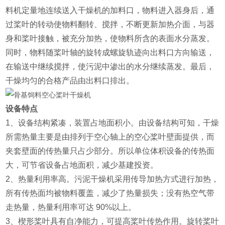
料机定量地连续送入干燥机的加料口，物料进入器身后，通
过桨叶的转动使物料翻转、搅拌，不断更新加热介面，与器
身和桨叶接触，被充分加热，使物料所含的表面水分蒸发。
同时，物料随桨叶轴的旋转成螺旋轨迹向出料口方向输送，
在输送中继续搅拌，使污泥中渗出的水分继续蒸发。最后，
干燥均匀的合格产品由出料口排出。
设备特点
1、设备结构紧凑，装置占地面积小。由设备结构可知，干燥
所需热量主要是由排列于空心轴上的空心桨叶壁面提供，而
夹套壁面的传热量只占少部分。所以单位体积设备的传热面
大，可节省设备占地面积，减少基建投资。
2、热量利用率高。污泥干燥机采用传导加热方式进行加热，
所有传热面均被物料覆盖，减少了热量损失；没有热空气带
走热量，热量利用率可达 90%以上。
3、楔形桨叶具有自净能力，可提高桨叶传热作用。旋转桨叶