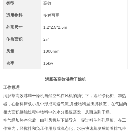
类型
高效
适用物料
多种可用
外形尺寸
1.2*2.5*2.5m
传热面积
2㎡
风量
1800m/h
功率
15kw
润肠茶高效沸腾干燥机
工作原理
润肠茶高效沸腾干燥机自然空气在风机的抽引下，途经净化柜、加热
器，在物料床板小孔中形成高速气流,并使物料呈沸腾状态，在气固两
相大面积接触过程中物料中的水分迅速蒸发，从而达到干燥。
空气经加热净化后，由引风机从下部导入，穿过料斗的孔网板。在工
作室内，经搅拌和负压作用形成流态化，水份快速蒸发后随着排气带