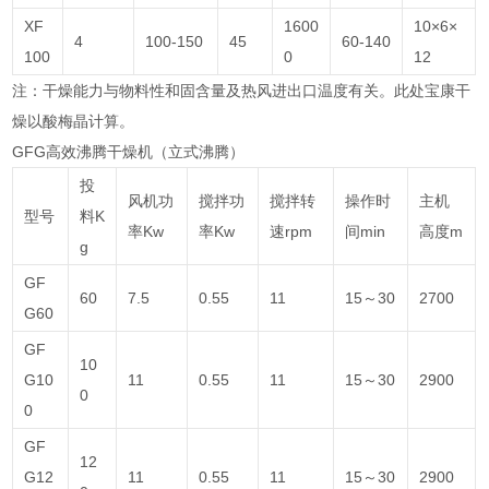
XF
1600
10×6×
4
100-150
45
60-140
100
0
12
注：干燥能力与物料性和固含量及热风进出口温度有关。此处宝康干
燥以酸梅晶计算。
GFG高效沸腾干燥机（立式沸腾）
投
风机功
搅拌功
搅拌转
操作时
主机
型号
料K
率Kw
率Kw
速rpm
间min
高度m
g
GF
60
7.5
0.55
11
15～30
2700
G60
GF
10
G10
11
0.55
11
15～30
2900
0
0
GF
12
G12
11
0.55
11
15～30
2900