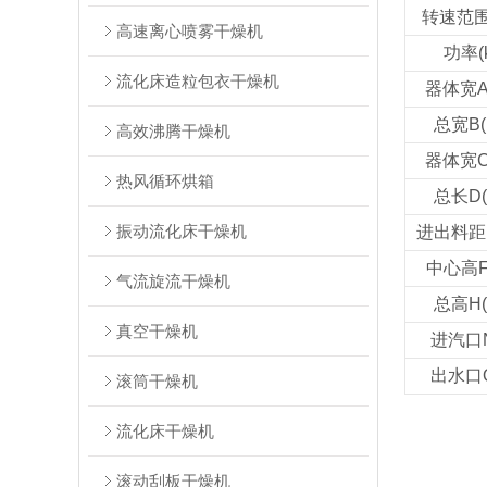
转速范围(
高速离心喷雾干燥机
功率(
流化床造粒包衣干燥机
器体宽A
总宽B(
高效沸腾干燥机
器体宽C
热风循环烘箱
总长D(
振动流化床干燥机
进出料距E
中心高F
气流旋流干燥机
总高H(
真空干燥机
进汽口N
出水口O
滚筒干燥机
流化床干燥机
滚动刮板干燥机