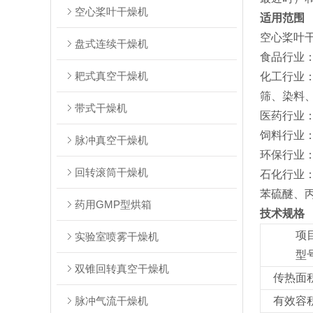
空心桨叶干燥机
适用范围
‌空心桨叶
盘式连续干燥机
‌食品行业
耙式真空干燥机
‌化工行
筛、染料、
带式干燥机
‌医药行业‌
‌饲料行业
脉冲真空干燥机
‌环保行业
回转滚筒干燥机
‌石化行业
苯硫醚、
药用GMP型烘箱
技术规格
项
实验室喷雾干燥机
型
双锥回转真空干燥机
传热面积
脉冲气流干燥机
有效容积