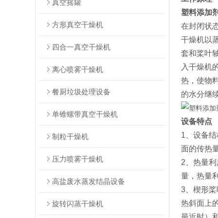
真空摇罐
塑料添加
方形真空干燥机
在封闭状
干燥机以
四合一真空干燥机
套和桨叶
入干燥机
离心喷雾干燥机
热，使物
餐厨垃圾处理设备
的水分继
单锥螺带真空干燥机
设备特点
1、设备
制粒干燥机
面的传热
压力喷雾干燥机
2、热量
量，热量利
高盐废水蒸发结晶设备
3、楔形
热斜面上
旋转闪蒸干燥机
最近时）