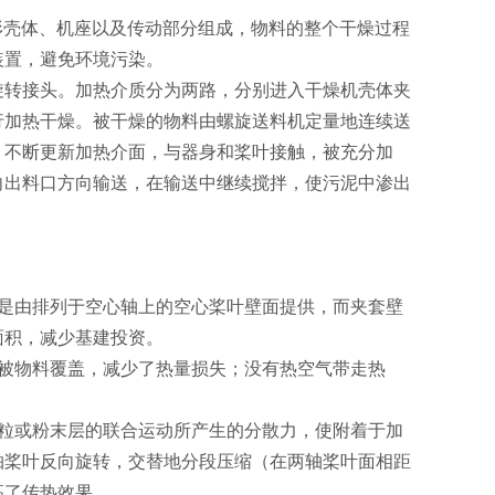
形壳体、机座以及传动部分组成，物料的整个干燥过程
装置，避免环境污染。
旋转接头。加热介质分为两路，分别进入干燥机壳体夹
行加热干燥。被干燥的物料由螺旋送料机定量地连续送
，不断更新加热介面，与器身和桨叶接触，被充分加
向出料口方向输送，在输送中继续搅拌，使污泥中渗出
是由排列于空心轴上的空心桨叶壁面提供，而夹套壁
面积，减少基建投资。
被物料覆盖，减少了热量损失；没有热空气带走热
粒或粉末层的联合运动所产生的分散力，使附着于加
轴桨叶反向旋转，交替地分段压缩（在两轴桨叶面相距
高了传热效果。