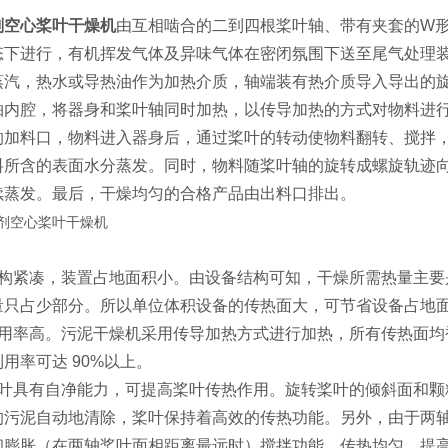
剂空心桨叶干燥机
由互相啮合的二到四根桨叶轴、带有夹套的W
态下进行，有机挥发气体及异味气体在密闭氛围下送至尾气处理
蒸汽，热水或导热油作为加热介质，轴端装有热介质导入导出的
轴内腔，将器身和桨叶轴同时加热，以传导加热的方式对物料进
的加料口，物料进入器身后，通过桨叶的转动使物料翻转、搅拌
料所含的表面水分蒸发。同时，物料随桨叶轴的旋转成螺旋轨迹
续蒸发。最后，干燥均匀的合格产品由出料口排出。
结构紧凑，装置占地面积小。由设备结构可知，干燥所需热量主要
量只占少部分。所以单位体积设备的传热面大，可节省设备占地
利用率高。污泥干燥机采用传导加热方式进行加热，所有传热面均
用率可达 90%以上。
桨叶具有自净能力，可提高桨叶传热作用。旋转桨叶的倾斜面和颗
的污泥自动地清除，桨叶保持着高效的传热功能。另外，由于两
和膨胀（在两轴桨叶面相距离最远时）搅拌功能，传热均匀，提