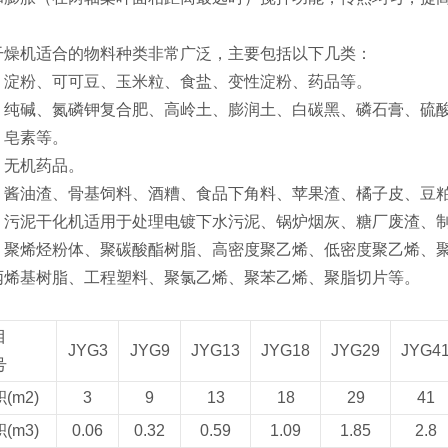
干燥机适合的物料种类非常广泛，主要包括以下几类‌：
‌：淀粉、可可豆、玉米粒、食盐、变性淀粉、药品等‌。
业‌：纯碱、氮磷钾复合肥、高岭土、膨润土、白碳黑、磷石膏、
皂素等‌。
：无机药品‌。
‌：酱油渣、骨基饲料、酒糟、食品下角料、苹果渣、橘子皮、豆
‌：污泥干化机适用于处理电镀下水污泥、锅炉烟灰、糖厂废渣、
‌：聚烯烃粉体、聚碳酸酯树脂、高密度聚乙烯、低密度聚乙烯、聚
丙烯基树脂、工程塑料、聚氯乙烯、聚苯乙烯、聚脂切片等‌。
目
JYG3
JYG9
JYG13
JYG18
JYG29
JYG4
号
(m2)
3
9
13
18
29
41
(m3)
0.06
0.32
0.59
1.09
1.85
2.8