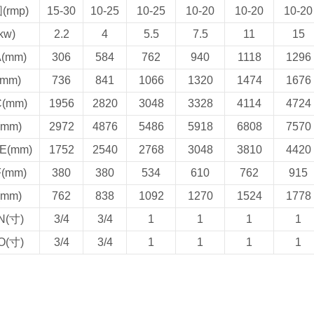
rmp)
15-30
10-25
10-25
10-20
10-20
10-20
kw)
2.2
4
5.5
7.5
11
15
(mm)
306
584
762
940
1118
1296
mm)
736
841
1066
1320
1474
1676
(mm)
1956
2820
3048
3328
4114
4724
mm)
2972
4876
5486
5918
6808
7570
(mm)
1752
2540
2768
3048
3810
4420
(mm)
380
380
534
610
762
915
mm)
762
838
1092
1270
1524
1778
(寸)
3/4
3/4
1
1
1
1
(寸)
3/4
3/4
1
1
1
1