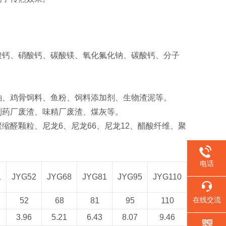
硫酸钙、硝酸钙、碳酸镁、氧化氟化钠、碳酸钙、分子
粕、鸡骨饲料、鱼粉、饲料添加剂、生物渣泥等‌。
制药厂废渣、味精厂废渣、煤灰等‌。
缩醛颗粒、尼龙6、尼龙66、尼龙12、醋酸纤维、聚
电话
1
JYG52
JYG68
JYG81
JYG95
JYG110
在线交流
52
68
81
95
110
3.96
5.21
6.43
8.07
9.46