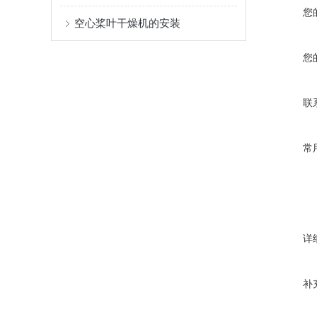
您
空心桨叶干燥机的安装
您
联
常
详
补