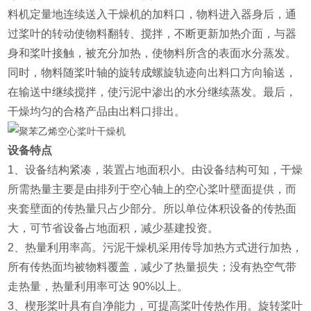
料机定量地连续送入干燥机的加料口，物料进入器身后，通
过桨叶的转动使物料翻转、搅拌，不断更新加热介面，与器
身和桨叶接触，被充分加热，使物料所含的表面水分蒸发。
同时，物料随桨叶轴的旋转成螺旋轨迹向出料口方向输送，
在输送中继续搅拌，使污泥中渗出的水分继续蒸发。最后，
干燥均匀的合格产品由出料口排出。
设备特点
1、设备结构紧凑，装置占地面积小。由设备结构可知，干燥
所需热量主要是由排列于空心轴上的空心桨叶壁面提供，而
夹套壁面的传热量只占少部分。所以单位体积设备的传热面
大，可节省设备占地面积，减少基建投资。
2、热量利用率高。污泥干燥机采用传导加热方式进行加热，
所有传热面均被物料覆盖，减少了热量损失；没有热空气带
走热量，热量利用率可达 90%以上。
3、楔形桨叶具有自净能力，可提高桨叶传热作用。旋转桨叶