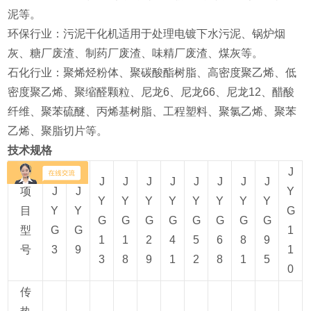
泥等‌。
‌环保行业‌：污泥干化机适用于处理电镀下水污泥、锅炉烟
灰、糖厂废渣、制药厂废渣、味精厂废渣、煤灰等‌。
‌石化行业‌：聚烯烃粉体、聚碳酸酯树脂、高密度聚乙烯、低
密度聚乙烯、聚缩醛颗粒、尼龙6、尼龙66、尼龙12、醋酸
纤维、聚苯硫醚、丙烯基树脂、工程塑料、聚氯乙烯、聚苯
乙烯、聚脂切片等‌。
技术规格
J
J
J
J
J
J
J
J
J
项
J
J
Y
Y
Y
Y
Y
Y
Y
Y
Y
目
Y
Y
G
G
G
G
G
G
G
G
G
型
G
G
1
1
1
2
4
5
6
8
9
号
3
9
1
3
8
9
1
2
8
1
5
0
传