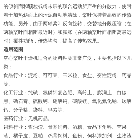
的倾斜面和颗粒或粉末层的联合运动所产生的分散力，使附
着于加热斜面上的污泥自动地清除，桨叶保持着高效的传热
功能。另外，由于两轴桨叶反向旋转，交替地分段压缩（在
两轴桨叶面相距最近时）和膨胀（在两轴桨叶面相距离最远
时）搅拌功能，传热均匀，提高了传热效果。
适用范围
‌空心桨叶干燥机适合的物料种类非常广泛，主要包括以下几
类‌：
‌食品行业‌：淀粉、可可豆、玉米粒、食盐、变性淀粉、药品
等‌。
‌化工行业‌：纯碱、氮磷钾复合肥、高岭土、膨润土、白碳
黑、磷石膏、硫酸钙、硝酸钙、碳酸镁、氧化氟化钠、碳酸
钙、分子筛、染料、皂素等‌。
‌医药行业‌：无机药品‌。
‌饲料行业‌：酱油渣、骨基饲料、酒糟、食品下角料、苹果
渣、橘子皮、豆粕、鸡骨饲料、鱼粉、饲料添加剂、生物渣