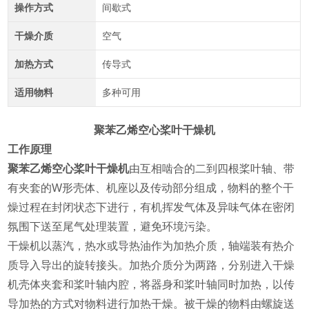
操作方式
间歇式
干燥介质
空气
加热方式
传导式
适用物料
多种可用
聚苯乙烯空心桨叶干燥机
工作原理
聚苯乙烯空心桨叶干燥机
由互相啮合的二到四根桨叶轴、带
有夹套的W形壳体、机座以及传动部分组成，物料的整个干
燥过程在封闭状态下进行，有机挥发气体及异味气体在密闭
氛围下送至尾气处理装置，避免环境污染。
干燥机以蒸汽，热水或导热油作为加热介质，轴端装有热介
质导入导出的旋转接头。加热介质分为两路，分别进入干燥
机壳体夹套和桨叶轴内腔，将器身和桨叶轴同时加热，以传
导加热的方式对物料进行加热干燥。被干燥的物料由螺旋送