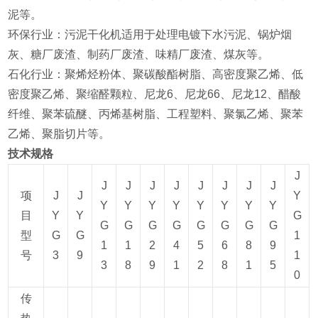
泥等‌。
‌环保行业‌：污泥干化机适用于处理电镀下水污泥、锅炉烟
灰、糖厂废渣、制药厂废渣、味精厂废渣、煤灰等‌。
‌石化行业‌：聚烯烃粉体、聚碳酸酯树脂、高密度聚乙烯、低
密度聚乙烯、聚缩醛颗粒、尼龙6、尼龙66、尼龙12、醋酸
纤维、聚苯硫醚、丙烯基树脂、工程塑料、聚氯乙烯、聚苯
乙烯、聚脂切片等‌。
技术规格
J
J
J
J
J
J
J
J
J
项
J
J
Y
Y
Y
Y
Y
Y
Y
Y
Y
目
Y
Y
G
G
G
G
G
G
G
G
G
型
G
G
1
1
1
2
4
5
6
8
9
号
3
9
1
3
8
9
1
2
8
1
5
0
传