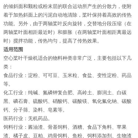
的倾斜面和颗粒或粉末层的联合运动所产生的分散力，使附
着于加热斜面上的污泥自动地清除，桨叶保持着高效的传热
功能。另外，由于两轴桨叶反向旋转，交替地分段压缩（在
两轴桨叶面相距最近时）和膨胀（在两轴桨叶面相距离最远
时）搅拌功能，传热均匀，提高了传热效果。
适用范围
‌空心桨叶干燥机适合的物料种类非常广泛，主要包括以下几
类‌：
‌食品行业‌：淀粉、可可豆、玉米粒、食盐、变性淀粉、药品
等‌。
‌化工行业‌：纯碱、氮磷钾复合肥、高岭土、膨润土、白碳
黑、磷石膏、硫酸钙、硝酸钙、碳酸镁、氧化氟化钠、碳酸
钙、分子筛、染料、皂素等‌。
‌医药行业‌：无机药品‌。
‌饲料行业‌：酱油渣、骨基饲料、酒糟、食品下角料、苹果
渣、橘子皮、豆粕、鸡骨饲料、鱼粉、饲料添加剂、生物渣