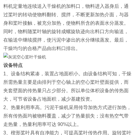
料机定量地连续送入干燥机的加料口，物料进入器身后，通
过桨叶的转动使物料翻转、搅拌，不断更新加热介面，与器
身和桨叶接触，被充分加热，使物料所含的表面水分蒸发。
同时，物料随桨叶轴的旋转成螺旋轨迹向出料口方向输送，
在输送中继续搅拌，使污泥中渗出的水分继续蒸发。最后，
干燥均匀的合格产品由出料口排出。
设备特点
1、设备结构紧凑，装置占地面积小。由设备结构可知，干燥
所需热量主要是由排列于空心轴上的空心桨叶壁面提供，而
夹套壁面的传热量只占少部分。所以单位体积设备的传热面
大，可节省设备占地面积，减少基建投资。
2、热量利用率高。污泥干燥机采用传导加热方式进行加热，
所有传热面均被物料覆盖，减少了热量损失；没有热空气带
走热量，热量利用率可达 90%以上。
3、楔形桨叶具有自净能力，可提高桨叶传热作用。旋转桨叶