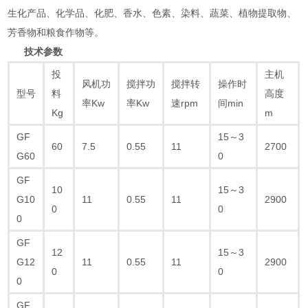
生化产品、化学品、化肥、香水、色素、染料、蔬菜、植物提取物、
芳香物和粮食作物等‌。
技术参数
投
主机
风机功
搅拌功
搅拌转
操作时
型号
料
高度
率Kw
率Kw
速rpm
间min
Kg
m
GF
15～3
60
7.5
0.55
11
2700
G60
0
GF
10
15～3
G10
11
0.55
11
2900
0
0
0
GF
12
15～3
G12
11
0.55
11
2900
0
0
0
GF