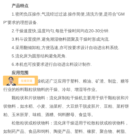
产品特点
1.密闭负压操作,气流经过过滤.操作简便,清洗方便,是符合"GM
P"要求的理想设备.
2.干燥速度快,温度均匀,每批干燥时间均在20-30分钟.
3.料斗设置搅拌,避免潮湿物料团聚及干燥时形成沟流.
4.采用翻倾卸粒,方便迅速,亦可按要求设计自动进出料系统.
5.流化床为圆形结构避免死角.
6.本机也可按要求进行自动进出料设计制作.
应用范围
流化床制粒干燥机还广泛应用于塑料、粮油、矿渣、制盐、糖等
行业的粉料颗粒状物料的干燥、冷却、增湿等作业‌。
‌颗粒状和片状物料‌：流化床制粒干燥机主要用于烘干颗粒状和片
状物料，如水稻、小麦、油菜籽、大豆烘干脱皮胚片、豆粕、菜籽饼
粕、玉米胚芽、味精、酒糟、饲料酵母、食盐等‌。
‌松散粒状或粉状物料‌：流化床干燥适用于松散粒状或粉状物料，
如制药产品、食品和饲料、陶瓷产品、塑料、橡胶、聚合物、树脂、