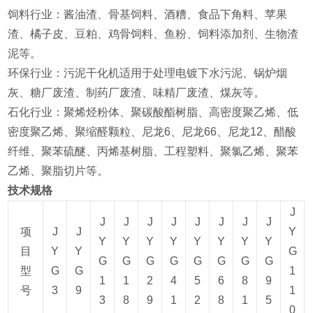
‌饲料行业‌：酱油渣、骨基饲料、酒糟、食品下角料、苹果
渣、橘子皮、豆粕、鸡骨饲料、鱼粉、饲料添加剂、生物渣
泥等‌。
‌环保行业‌：污泥干化机适用于处理电镀下水污泥、锅炉烟
灰、糖厂废渣、制药厂废渣、味精厂废渣、煤灰等‌。
‌石化行业‌：聚烯烃粉体、聚碳酸酯树脂、高密度聚乙烯、低
密度聚乙烯、聚缩醛颗粒、尼龙6、尼龙66、尼龙12、醋酸
纤维、聚苯硫醚、丙烯基树脂、工程塑料、聚氯乙烯、聚苯
乙烯、聚脂切片等‌。
技术规格
J
J
J
J
J
J
J
J
J
项
J
J
Y
Y
Y
Y
Y
Y
Y
Y
Y
目
Y
Y
G
G
G
G
G
G
G
G
G
型
G
G
1
1
1
2
4
5
6
8
9
号
3
9
1
3
8
9
1
2
8
1
5
0