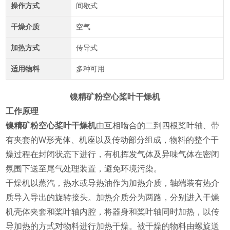
操作方式
间歇式
干燥介质
空气
加热方式
传导式
适用物料
多种可用
镍精矿粉空心桨叶干燥机
工作原理
镍精矿粉空心桨叶干燥机
由互相啮合的二到四根桨叶轴、带
有夹套的W形壳体、机座以及传动部分组成，物料的整个干
燥过程在封闭状态下进行，有机挥发气体及异味气体在密闭
氛围下送至尾气处理装置，避免环境污染。
干燥机以蒸汽，热水或导热油作为加热介质，轴端装有热介
质导入导出的旋转接头。加热介质分为两路，分别进入干燥
机壳体夹套和桨叶轴内腔，将器身和桨叶轴同时加热，以传
导加热的方式对物料进行加热干燥。被干燥的物料由螺旋送