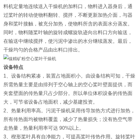
料机定量地连续送入干燥机的加料口，物料进入器身后，通
过桨叶的转动使物料翻转、搅拌，不断更新加热介面，与器
身和桨叶接触，被充分加热，使物料所含的表面水分蒸发。
同时，物料随桨叶轴的旋转成螺旋轨迹向出料口方向输送，
在输送中继续搅拌，使污泥中渗出的水分继续蒸发。最后，
干燥均匀的合格产品由出料口排出。
设备特点
1、设备结构紧凑，装置占地面积小。由设备结构可知，干燥
所需热量主要是由排列于空心轴上的空心桨叶壁面提供，而
夹套壁面的传热量只占少部分。所以单位体积设备的传热面
大，可节省设备占地面积，减少基建投资。
2、热量利用率高。污泥干燥机采用传导加热方式进行加热，
所有传热面均被物料覆盖，减少了热量损失；没有热空气带
走热量，热量利用率可达 90%以上。
3、楔形桨叶具有自净能力，可提高桨叶传热作用。旋转桨叶