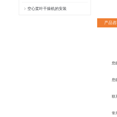
空心桨叶干燥机的安装
产品咨
您
您
联
常