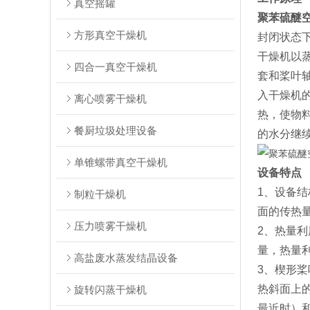
真空摇罐
聚苯硫醚
方形真空干燥机
封闭状态
干燥机以
四合一真空干燥机
套和桨叶
入干燥机
离心喷雾干燥机
热，使物
餐厨垃圾处理设备
的水分继
单锥螺带真空干燥机
设备特点
1、设备
制粒干燥机
面的传热
压力喷雾干燥机
2、热量
量，热量利
高盐废水蒸发结晶设备
3、楔形
热斜面上
旋转闪蒸干燥机
最近时）