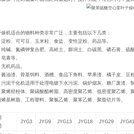
干燥机适合的物料种类非常广泛，主要包括以下几类‌：
‌：淀粉、可可豆、玉米粒、食盐、变性淀粉、药品等‌。
业‌：纯碱、氮磷钾复合肥、高岭土、膨润土、白碳黑、磷石膏、
皂素等‌。
：无机药品‌。
‌：酱油渣、骨基饲料、酒糟、食品下角料、苹果渣、橘子皮、豆
‌：污泥干化机适用于处理电镀下水污泥、锅炉烟灰、糖厂废渣、
‌：聚烯烃粉体、聚碳酸酯树脂、高密度聚乙烯、低密度聚乙烯、聚
丙烯基树脂、工程塑料、聚氯乙烯、聚苯乙烯、聚脂切片等‌。
目
JYG3
JYG9
JYG13
JYG18
JYG29
JYG4
号