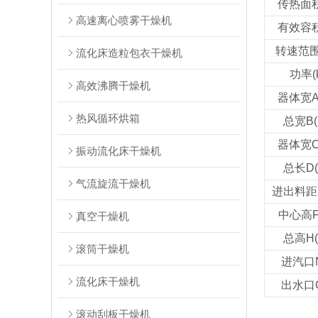
传热面积
高速离心喷雾干燥机
有效容积
转速范围(
流化床造粒包衣干燥机
功率(
高效沸腾干燥机
器体宽A
热风循环烘箱
总宽B(
器体宽C
振动流化床干燥机
总长D(
气流旋流干燥机
进出料距E
中心高F
真空干燥机
总高H(
滚筒干燥机
进汽口N
流化床干燥机
出水口O
滚动刮板干燥机