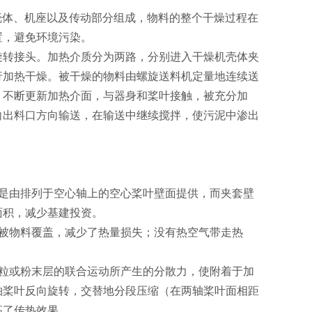
壳体、机座以及传动部分组成，物料的整个干燥过程在
置，避免环境污染。
旋转接头。加热介质分为两路，分别进入干燥机壳体夹
行加热干燥。被干燥的物料由螺旋送料机定量地连续送
，不断更新加热介面，与器身和桨叶接触，被充分加
向出料口方向输送，在输送中继续搅拌，使污泥中渗出
是由排列于空心轴上的空心桨叶壁面提供，而夹套壁
面积，减少基建投资。
被物料覆盖，减少了热量损失；没有热空气带走热
粒或粉末层的联合运动所产生的分散力，使附着于加
轴桨叶反向旋转，交替地分段压缩（在两轴桨叶面相距
高了传热效果。