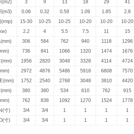
(m2)
3
9
13
18
29
41
(m3)
0.06
0.32
0.59
1.09
1.85
2.8
rmp)
15-30
10-25
10-25
10-20
10-20
10-20
kw)
2.2
4
5.5
7.5
11
15
(mm)
306
584
762
940
1118
1296
mm)
736
841
1066
1320
1474
1676
(mm)
1956
2820
3048
3328
4114
4724
mm)
2972
4876
5486
5918
6808
7570
(mm)
1752
2540
2768
3048
3810
4420
(mm)
380
380
534
610
762
915
mm)
762
838
1092
1270
1524
1778
(寸)
3/4
3/4
1
1
1
1
(寸)
3/4
3/4
1
1
1
1