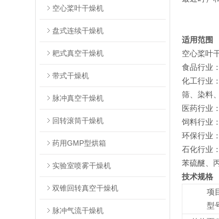
空心桨叶干燥机
盘式连续干燥机
适用范围
耙式真空干燥机
‌空心桨叶
‌食品行业
带式干燥机
‌化工行
筛、染料、
脉冲真空干燥机
‌医药行业‌
回转滚筒干燥机
‌饲料行业
‌环保行业
药用GMP型烘箱
‌石化行业
苯硫醚、
实验室喷雾干燥机
技术规格
双锥回转真空干燥机
项
型
脉冲气流干燥机