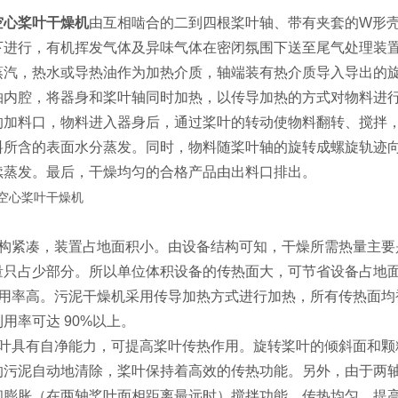
空心桨叶干燥机
由互相啮合的二到四根桨叶轴、带有夹套的W形
下进行，有机挥发气体及异味气体在密闭氛围下送至尾气处理装
蒸汽，热水或导热油作为加热介质，轴端装有热介质导入导出的
轴内腔，将器身和桨叶轴同时加热，以传导加热的方式对物料进
的加料口，物料进入器身后，通过桨叶的转动使物料翻转、搅拌
料所含的表面水分蒸发。同时，物料随桨叶轴的旋转成螺旋轨迹
续蒸发。最后，干燥均匀的合格产品由出料口排出。
结构紧凑，装置占地面积小。由设备结构可知，干燥所需热量主要
量只占少部分。所以单位体积设备的传热面大，可节省设备占地
利用率高。污泥干燥机采用传导加热方式进行加热，所有传热面均
用率可达 90%以上。
桨叶具有自净能力，可提高桨叶传热作用。旋转桨叶的倾斜面和颗
的污泥自动地清除，桨叶保持着高效的传热功能。另外，由于两
和膨胀（在两轴桨叶面相距离最远时）搅拌功能，传热均匀，提