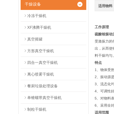
干燥设备
适用物料
冷冻干燥机
工作原理
XF沸腾干燥机
硫酸铵振动
真空摇罐
受激振力的
出，从而使
方形真空干燥机
料干燥均匀
四合一真空干燥机
特点
1、物体受
离心喷雾干燥机
2、振动源
3、流态化
餐厨垃圾处理设备
4、可调性
单锥螺带真空干燥机
5、对物料
6、采用全
制粒干燥机
适用范围