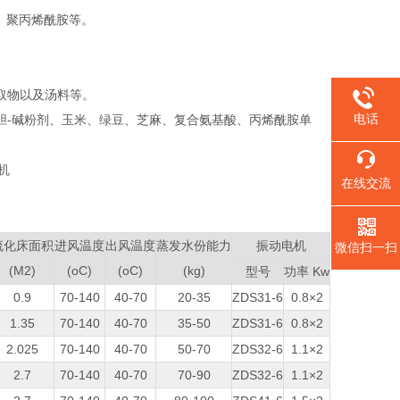
、聚丙烯酰胺等‌。
取物以及汤料等‌。
电话
胆-碱粉剂、玉米、绿豆、芝麻、复合氨基酸、丙烯酰胺单
在线交流
流化床面积
进风温度
出风温度
蒸发水份能力
振动电机
微信扫一扫
(M2)
(oC)
(oC)
(kg)
型号
功率 Kw
0.9
70-140
40-70
20-35
ZDS31-6
0.8×2
1.35
70-140
40-70
35-50
ZDS31-6
0.8×2
2.025
70-140
40-70
50-70
ZDS32-6
1.1×2
2.7
70-140
40-70
70-90
ZDS32-6
1.1×2