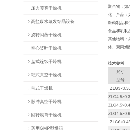
‌聚合物‌
压力喷雾干燥机
‌化工产品
高盐废水蒸发结晶设备
‌医药制品
‌食品和乳
旋转闪蒸干燥机
‌其他物料
体、聚丙烯酰
空心桨叶干燥机
盘式连续干燥机
技术参考
尺寸
耙式真空干燥机
型号
带式干燥机
ZLG3×0.3
ZLG4.5×0.
脉冲真空干燥机
ZLG4.5×0.
ZLG4.5×0.
回转滚筒干燥机
ZLG6×0.4
药用GMP型烘箱