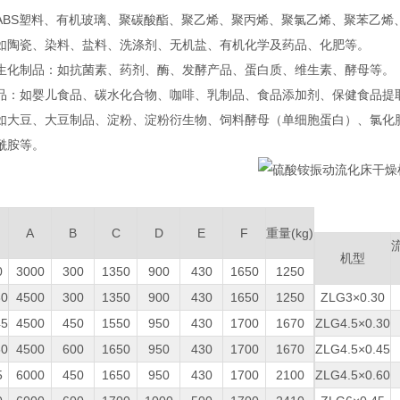
：如ABS塑料、有机玻璃、聚碳酸酯、聚乙烯、聚丙烯、聚氯乙烯、聚苯乙烯
‌：如陶瓷、染料、盐料、洗涤剂、无机盐、有机化学及药品、化肥等‌。
和生化制品‌：如抗菌素、药剂、酶、发酵产品、蛋白质、维生素、酵母等‌。
制品‌：如婴儿食品、碳水化合物、咖啡、乳制品、食品添加剂、保健食品提
‌：如大豆、大豆制品、淀粉、淀粉衍生物、饲料酵母（单细胞蛋白）、氯化
胺等‌。
A
B
C
D
E
F
重量(kg)
机型
0
3000
300
1350
900
430
1650
1250
30
4500
300
1350
900
430
1650
1250
ZLG3×0.30
45
4500
450
1550
950
430
1700
1670
ZLG4.5×0.30
60
4500
600
1650
950
430
1700
1670
ZLG4.5×0.45
5
6000
450
1650
950
430
1700
2100
ZLG4.5×0.60