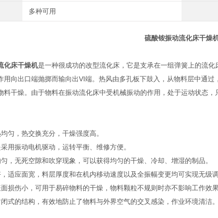
多种可用
硫酸铵振动流化床干燥
流化床干燥机
是一种很成功的改型流化床，它是支承在一组弹簧上的流化
作用向出口端抛掷而输向出VI端。热风由多孔板下鼓入，从物料层中通过
物料干燥。由于物料在振动流化床中受机械振动的作用，处于运动状态，
。
热均匀，热交换充分，干燥强度高。
是采用振动电机驱动，运转平衡、维修方便。
均匀，无死空隙和吹穿现象，可以获得均匀的干燥、冷却、增湿的制品。
好，适应面宽，料层厚度和在机内移动速度以及全振幅变更均可实现无级
表面损伤小，可用于易碎物料的干燥，物料颗粒不规则时亦不影响工作效
封闭式的结构，有效地防止了物料与外界空气的交叉感染，作业环境清洁