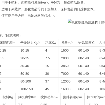
业：用于中药材、西药原料及颗粒的烘干过程，确保药品质量。
业：适用于果蔬片、膨化食品等的干燥加工，保持食品的口感和营养。
业：还可应用于农药、电池材料等领域中。
燥机（卧式沸腾）
床层面积m
干燥能力Kg/h
功率Kw
风量m/h
进风温度℃
占
0.25
10-15
4
1500
60-140
5×3
0.5
20-25
7.5
2000
60-140
6×4
1
30-40
15
3850
60-140
6×4
2
50-80
30
7000
60-140
6×4
3
80-100
37
12000
60-140
8×5
4
100-150
45
16000
60-140
10×
投料Kg
风机功率Kw
搅拌功率Kw
搅拌转速rpm
操作时间mi
60
7.5
0.55
11
15～30