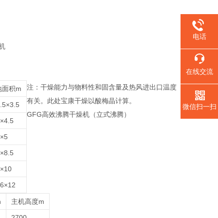
电话
在线交流
注：干燥能力与物料性和固含量及热风进出口温度
地面积m
有关。此处宝康干燥以酸梅晶计算。
.5×3.5
微信扫一扫
GFG高效沸腾干燥机（立式沸腾）
×4.5
×5
×8.5
×10
6×12
n
主机高度m
2700