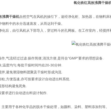
氧化铁红高效沸腾干燥
效沸腾干燥机
自然空气在风机的抽引下，途经净化柜、加热器，在物料床
中物料中的水分迅速蒸发，从而达到干燥。
净化后，由引风机从下部导入，穿过料斗的孔网板。在工作室内，经搅拌
操作,气流经过过滤.操作简便,清洗方便,是符合"GMP"要求的理想设备.
快,温度均匀,每批干燥时间均在20-30分钟.
搅拌,避免潮湿物料团聚及干燥时形成沟流.
卸粒,方便迅速,亦可按要求设计自动进出料系统.
圆形结构避免死角.
可按要求进行自动进出料设计制作.
业：主要用于各种化学品的脱水干燥处理，如颜料、染料、塑料添加剂等。