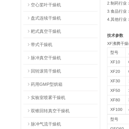
2.制药行
空心桨叶干燥机
3.食品行
盘式连续干燥机
4.其他行
耙式真空干燥机
技术参数
XF沸腾干
带式干燥机
型号
脉冲真空干燥机
XF10
回转滚筒干燥机
XF20
XF30
药用GMP型烘箱
XF50
实验室喷雾干燥机
XF80
XF100
双锥回转真空干燥机
型号
脉冲气流干燥机
GFG60