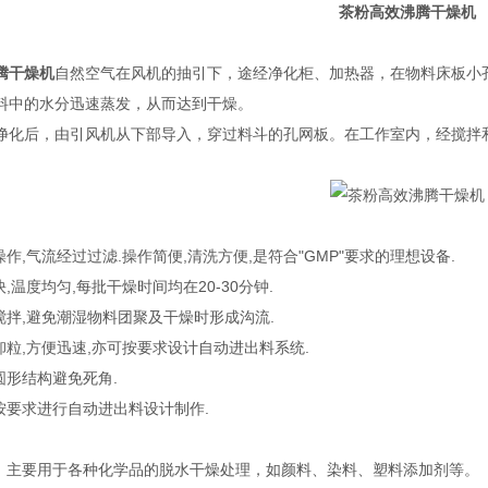
茶粉高效沸腾干燥机
腾干燥机
自然空气在风机的抽引下，途经净化柜、加热器，在物料床板小
料中的水分迅速蒸发，从而达到干燥。
净化后，由引风机从下部导入，穿过料斗的孔网板。在工作室内，经搅拌
操作,气流经过过滤.操作简便,清洗方便,是符合"GMP"要求的理想设备.
快,温度均匀,每批干燥时间均在20-30分钟.
搅拌,避免潮湿物料团聚及干燥时形成沟流.
卸粒,方便迅速,亦可按要求设计自动进出料系统.
圆形结构避免死角.
可按要求进行自动进出料设计制作.
业：主要用于各种化学品的脱水干燥处理，如颜料、染料、塑料添加剂等。