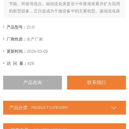
节能、环保等优点。振动流化床是近十年逐渐发展并扩大应用
的新型设备，正日益成为干燥设备中的主要机型。振动流化床
是将特定要求的振动源施加于普通流化床干燥机上的新型干燥
装置。这个振动源依其激振方法可分为电动机法、电磁感应
产品型号：
ZLG
法、曲轴或偏心轮法、气动或液压法等。
厂商性质：
生产厂家
更新时间：
2026-03-05
访 问 量：
426
产品咨询
联系我们
产品分类
PRODUCT CATEGORY