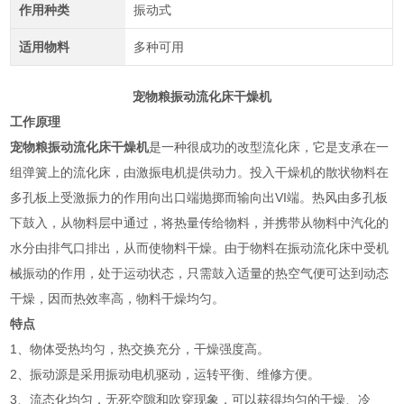
作用种类
振动式
适用物料
多种可用
宠物粮振动流化床干燥机
工作原理
宠物粮振动流化床干燥机
是一种很成功的改型流化床，它是支承在一
组弹簧上的流化床，由激振电机提供动力。投入干燥机的散状物料在
多孔板上受激振力的作用向出口端抛掷而输向出VI端。热风由多孔板
下鼓入，从物料层中通过，将热量传给物料，并携带从物料中汽化的
水分由排气口排出，从而使物料干燥。由于物料在振动流化床中受机
械振动的作用，处于运动状态，只需鼓入适量的热空气便可达到动态
干燥，因而热效率高，物料干燥均匀。
特点
1、物体受热均匀，热交换充分，干燥强度高。
2、振动源是采用振动电机驱动，运转平衡、维修方便。
3、流态化均匀，无死空隙和吹穿现象，可以获得均匀的干燥、冷