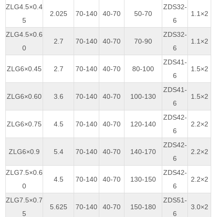
ZLG4.5×0.4
ZDS32-
2.025
70-140
40-70
50-70
1.1×2
5
6
ZLG4.5×0.6
ZDS32-
2.7
70-140
40-70
70-90
1.1×2
0
6
ZDS41-
ZLG6×0.45
2.7
70-140
40-70
80-100
1.5×2
6
ZDS41-
ZLG6×0.60
3.6
70-140
40-70
100-130
1.5×2
6
ZDS42-
ZLG6×0.75
4.5
70-140
40-70
120-140
2.2×2
6
ZDS42-
ZLG6×0.9
5.4
70-140
40-70
140-170
2.2×2
6
ZLG7.5×0.6
ZDS42-
4.5
70-140
40-70
130-150
2.2×2
0
6
ZLG7.5×0.7
ZDS51-
5.625
70-140
40-70
150-180
3.0×2
5
6