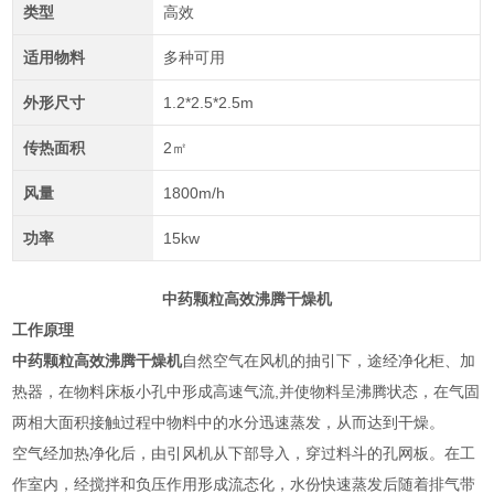
类型
高效
适用物料
多种可用
外形尺寸
1.2*2.5*2.5m
传热面积
2㎡
风量
1800m/h
功率
15kw
中药颗粒高效沸腾干燥机
工作原理
中药颗粒高效沸腾干燥机
自然空气在风机的抽引下，途经净化柜、加
热器，在物料床板小孔中形成高速气流,并使物料呈沸腾状态，在气固
两相大面积接触过程中物料中的水分迅速蒸发，从而达到干燥。
空气经加热净化后，由引风机从下部导入，穿过料斗的孔网板。在工
作室内，经搅拌和负压作用形成流态化，水份快速蒸发后随着排气带