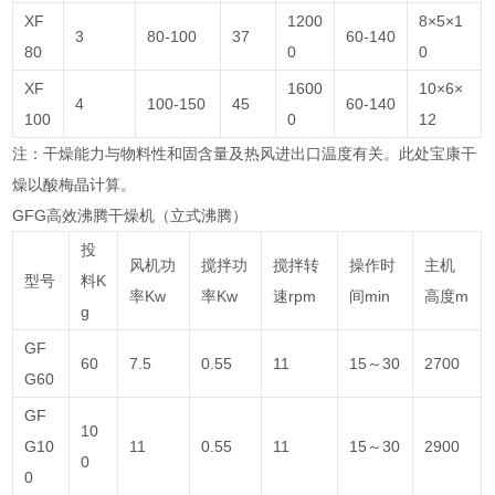
XF
1200
8×5×1
3
80-100
37
60-140
80
0
0
XF
1600
10×6×
4
100-150
45
60-140
100
0
12
注：干燥能力与物料性和固含量及热风进出口温度有关。此处宝康干
燥以酸梅晶计算。
GFG高效沸腾干燥机（立式沸腾）
投
风机功
搅拌功
搅拌转
操作时
主机
型号
料K
率Kw
率Kw
速rpm
间min
高度m
g
GF
60
7.5
0.55
11
15～30
2700
G60
GF
10
G10
11
0.55
11
15～30
2900
0
0