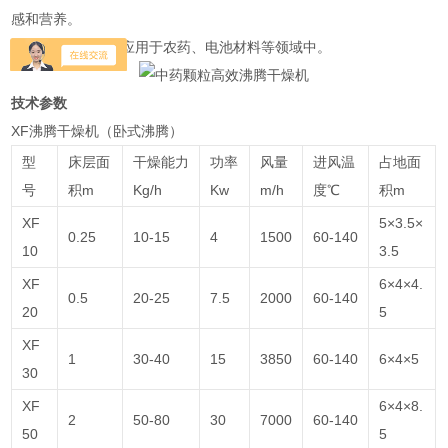
感和营养。
4.其他行业：还可应用于农药、电池材料等领域中。
技术参数
XF沸腾干燥机（卧式沸腾）
型
床层面
干燥能力
功率
风量
进风温
占地面
号
积m
Kg/h
Kw
m/h
度℃
积m
XF
5×3.5×
0.25
10-15
4
1500
60-140
10
3.5
XF
6×4×4.
0.5
20-25
7.5
2000
60-140
20
5
XF
1
30-40
15
3850
60-140
6×4×5
30
XF
6×4×8.
2
50-80
30
7000
60-140
50
5