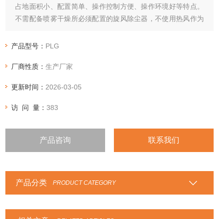
占地面积小、配置简单、操作控制方便、操作环境好等特点。
不需配备喷雾干燥所必须配置的旋风除尘器，不使用热风作为
加热介质，因此，不会发生因热风和粉尘分离不好随尾气夹带
造成的产品损失。盘式连续干燥机广泛适用于化工，医药，农
产品型号：
PLG
药，食品、饲料、农副产品加工等行业的干燥作业。
厂商性质：
生产厂家
更新时间：
2026-03-05
访 问 量：
383
产品咨询
联系我们
产品分类
PRODUCT CATEGORY