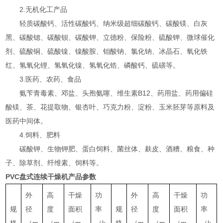
2.无机化工产品
轻质碳酸钙、活性碳酸钙、纳米级超细碳酸钙、碳酸镁、白灰
黑、碳酸锶、碳酸钡、碳酸钾、立德粉、保险粉、硫酸钾、微球催化
剂、硫酸铜、硫酸镍、镍酸胺、钼酸钠、氯化钠、冰晶石、氧化铁
红、氢氧化锂、氢氧化镍、氢氧化锆、磷酸钙、硫磺等。
3.医药、农药、食品
氨苄青毒素、邓盐、头孢氨噻、维生素B12、药用盐、药用偏硅
酸镁、茶、花提取物、银杏叶、巧克力粉、淀粉、玉米胚芽等原料及
医药中间体。
4.饲料、肥料
碳酸钾、生物钾肥、蛋白饲料、菌丝体、麸皮、酒糟、粮食、种
子、除草剂、纤维素、饲料等。
PVC盘式连续干燥机
产品参数
外
高
干燥
功
外
高
干燥
功
规
径
度
面积
率
规
径
度
面积
率
格
（m
（m
（m
（k
格
（m
（m
（m
（k