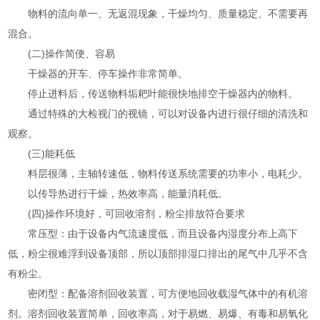
物料的流向单一、无返混现象，干燥均匀、质量稳定、不需要再
混合。
(二)操作简便、容易
干燥器的开车、停车操作非常简单。
停止进料后，传送物料垢耙叶能很快地排空干燥器内的物料。
通过特殊的大检视门的视镜，可以对设备内进行很仔细的清洗和
观察。
(三)能耗低
料层很薄，主轴转速低，物料传送系统需要的功率小，电耗少。
以传导热进行干燥，热效率高，能量消耗低。
(四)操作环境好，可回收溶剂，粉尘排放符合要求
常压型：由于设备内气流速度低，而且设备内湿度分布上高下
低，粉尘很难浮到设备顶部，所以顶部排湿口排出的尾气中几乎不含
有粉尘。
密闭型：配备溶剂回收装置，可方便地回收载湿气体中的有机溶
剂。溶剂回收装置简单，回收率高，对于易燃、易爆、有毒和易氧化