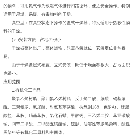
的物料，可用氮气作为载湿气体进行闭路循环，使之安全操作。特别
适用于易燃、易爆、有毒物料的干燥。
真空型：在真空状态下操作的盘式干燥器，特别适用于热敏性物
料的干燥。
(五)安装方便、占地面积小
干燥器整体出厂，整体运输，只需吊装就位，安装定位非常容
易。
由于干燥盘层式布置、立式安装，既使干燥面积很大，占地面积
也很小。
应用范围
1.有机化工产品
聚氯乙烯树脂、聚四氟乙烯树脂、反丁烯二酸、蒽醌、硝基蒽
醌、三聚氰胺、氰尿酸、对氨基苯磺酸、抗氧剂168、色酚As、硬脂
酸盐、苯胺、硝基苯胺、氯化石蜡、甲酸钙、三乙烯二胺、苯亚磺酸
钠、间苯二甲酸、二甲酯五磺酸钠、硫脲、油溶性苯胺黑染料、酸性
黑染料等有机化工原料和中间体。