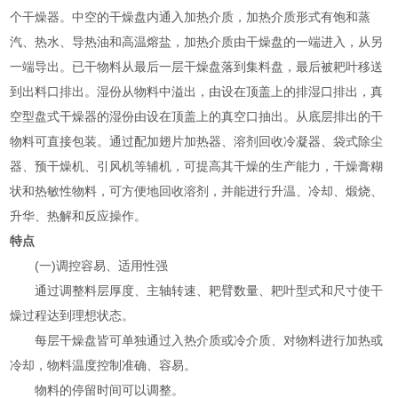
个干燥器。中空的干燥盘内通入加热介质，加热介质形式有饱和蒸
汽、热水、导热油和高温熔盐，加热介质由干燥盘的一端进入，从另
一端导出。已干物料从最后一层干燥盘落到集料盘，最后被耙叶移送
到出料口排出。湿份从物料中溢出，由设在顶盖上的排湿口排出，真
空型盘式干燥器的湿份由设在顶盖上的真空口抽出。从底层排出的干
物料可直接包装。通过配加翅片加热器、溶剂回收冷凝器、袋式除尘
器、预干燥机、引风机等辅机，可提高其干燥的生产能力，干燥膏糊
状和热敏性物料，可方便地回收溶剂，并能进行升温、冷却、煅烧、
升华、热解和反应操作。
特点
(一)调控容易、适用性强
通过调整料层厚度、主轴转速、耙臂数量、耙叶型式和尺寸使干
燥过程达到理想状态。
每层干燥盘皆可单独通过入热介质或冷介质、对物料进行加热或
冷却，物料温度控制准确、容易。
物料的停留时间可以调整。