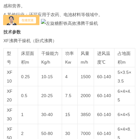
感和营养。
4.其他行业：还可应用于农药、电池材料等领域中。
技术参数
XF沸腾干燥机（卧式沸腾）
型
床层面
干燥能力
功率
风量
进风温
占地面
号
积m
Kg/h
Kw
m/h
度℃
积m
XF
5×3.5×
0.25
10-15
4
1500
60-140
10
3.5
XF
6×4×4.
0.5
20-25
7.5
2000
60-140
20
5
XF
1
30-40
15
3850
60-140
6×4×5
30
XF
6×4×8.
2
50-80
30
7000
60-140
50
5