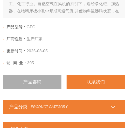
工、化工行业。自然空气在风机的抽引下，途经净化柜、加热
器，在物料床板小孔中形成高速气流,并使物料呈沸腾状态，在
气固两相大面积接触过程中物料中的水分迅速蒸发，从而达到
干燥。
产品型号：
GFG
厂商性质：
生产厂家
更新时间：
2026-03-05
访 问 量：
395
产品咨询
联系我们
产品分类
PRODUCT CATEGORY