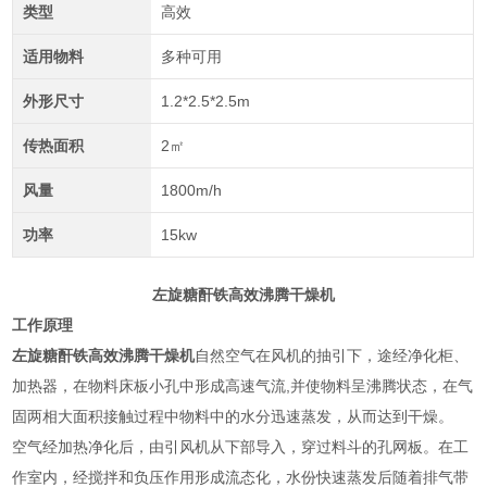
类型
高效
适用物料
多种可用
外形尺寸
1.2*2.5*2.5m
传热面积
2㎡
风量
1800m/h
功率
15kw
左旋糖酐铁高效沸腾干燥机
工作原理
左旋糖酐铁高效沸腾干燥机
自然空气在风机的抽引下，途经净化柜、
加热器，在物料床板小孔中形成高速气流,并使物料呈沸腾状态，在气
固两相大面积接触过程中物料中的水分迅速蒸发，从而达到干燥。
空气经加热净化后，由引风机从下部导入，穿过料斗的孔网板。在工
作室内，经搅拌和负压作用形成流态化，水份快速蒸发后随着排气带