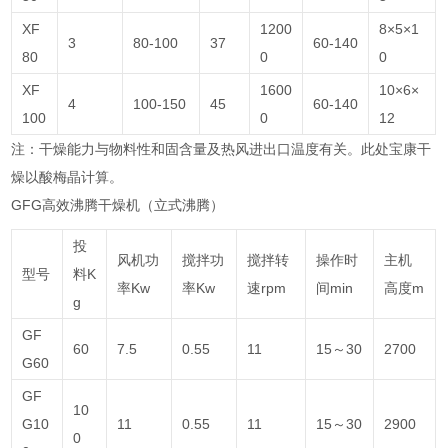
XF
1200
8×5×1
3
80-100
37
60-140
80
0
0
XF
1600
10×6×
4
100-150
45
60-140
100
0
12
注：干燥能力与物料性和固含量及热风进出口温度有关。此处宝康干
燥以酸梅晶计算。
GFG高效沸腾干燥机（立式沸腾）
投
风机功
搅拌功
搅拌转
操作时
主机
型号
料K
率Kw
率Kw
速rpm
间min
高度m
g
GF
60
7.5
0.55
11
15～30
2700
G60
GF
10
G10
11
0.55
11
15～30
2900
0