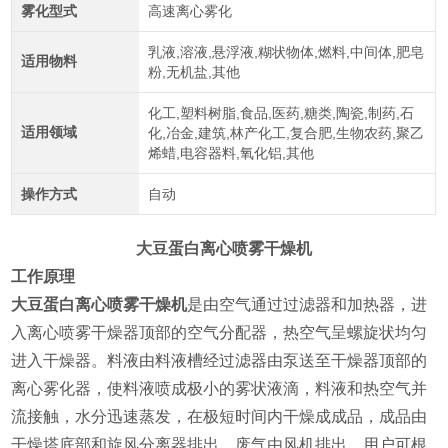
雾化型式
高速离心雾化
乳液,溶液,悬浮液,糊状物体,燃料,中间体,肥皂
适用物料
粉,无机盐,其他
化工,塑料树脂,食品,医药,糖类,陶瓷,制药,石
适用领域
化,冶金,建筑,林产化工,复合肥,生物农药,聚乙
烯蜡,电容器料,氧化铝,其他
操作方式
自动
大豆蛋白离心喷雾干燥机
工作原理
大豆蛋白离心喷雾干燥机
是由空气通过过滤器和加热器，进
入离心喷雾干燥器顶部的空气分配器，热空气呈螺旋状均匀
进入干燥器。料液由料液槽经过滤器由泵送至干燥器顶部的
离心雾化器，使料液喷成极小的雾状液滴，料液和热空气并
流接触，水分迅速蒸发，在极短时间内干燥成成品，成品由
干燥塔底部和旋风分离器排出，废气由风机排出。用户可根