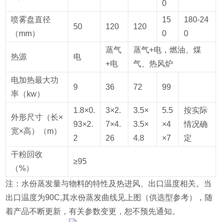
0
喷雾盘直径
15
180-24
50
120
120
（mm）
0
0
蒸气
蒸气+电，燃油、煤
热源
电
+电
气、热风炉
电加热最大功
9
36
72
99
率（kw）
1.8×0.
3×2.
3.5×
5.5
按实际
外形尺寸（长×
93×2.
7×4.
3.5×
×4
情况确
宽×高）（m）
2
26
4.8
×7
定
干粉回收
≥95
（%）
注：水份蒸发量与物料的特性及热进风、出口温度相关。当
出口温度为90C,其水份蒸发曲线见上图（供选型参考），随
着产品不断更新，有关参数变更，恕不预先通知。