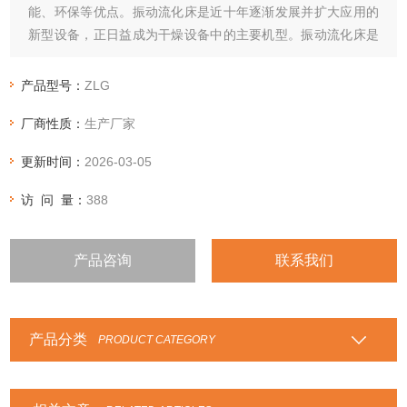
能、环保等优点。振动流化床是近十年逐渐发展并扩大应用的
新型设备，正日益成为干燥设备中的主要机型。振动流化床是
将特定要求的振动源施加于普通流化床干燥机上的新型干燥装
置。这个振动源依其激振方法可分为电动机法、电磁感应法、
产品型号：
ZLG
曲轴或偏心轮法、气动或液压法等。
厂商性质：
生产厂家
更新时间：
2026-03-05
访 问 量：
388
产品咨询
联系我们
产品分类
PRODUCT CATEGORY