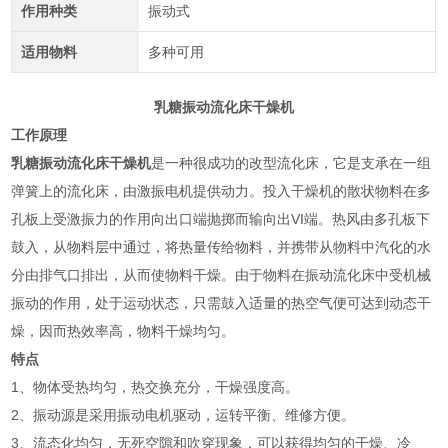
作用种类
振动式
适用物料
多种可用
乳糖振动流化床干燥机
工作原理
乳糖振动流化床干燥机
是一种很成功的改型流化床，它是支承在一组
弹簧上的流化床，由激振电机提供动力。投入干燥机的散状物料在多
孔板上受激振力的作用向出口端抛掷而输向出VI端。热风由多孔板下
鼓入，从物料层中通过，将热量传给物料，并携带从物料中汽化的水
分由排气口排出，从而使物料干燥。由于物料在振动流化床中受机械
振动的作用，处于运动状态，只需鼓入适量的热空气便可达到动态干
燥，因而热效率高，物料干燥均匀。
特点
1、物体受热均匀，热交换充分，干燥强度高。
2、振动源是采用振动电机驱动，运转平衡、维修方便。
3、流态化均匀，无死空隙和吹穿现象，可以获得均匀的干燥、冷