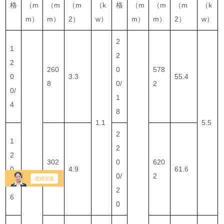
格
（m
（m
（m
（k
格
（m
（m
（m
（k
m）
m）
2）
w）
m）
m）
2）
w）
2
1
2
2
260
0
578
0
3.3
55.4
8
0/
2
0/
1
4
8
1.1
5.5
2
1
2
2
302
0
620
0
4.9
61.6
8
0/
2
0/
2
6
0