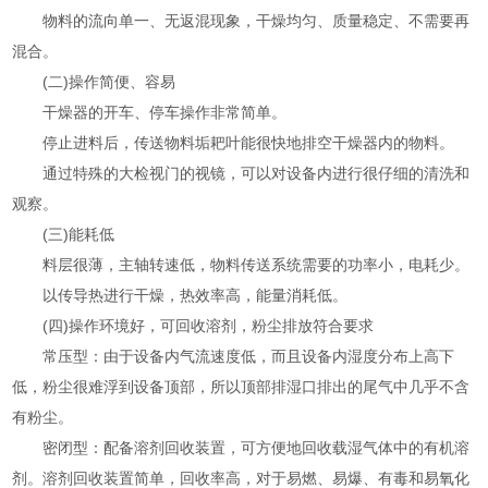
物料的流向单一、无返混现象，干燥均匀、质量稳定、不需要再
混合。
(二)操作简便、容易
干燥器的开车、停车操作非常简单。
停止进料后，传送物料垢耙叶能很快地排空干燥器内的物料。
通过特殊的大检视门的视镜，可以对设备内进行很仔细的清洗和
观察。
(三)能耗低
料层很薄，主轴转速低，物料传送系统需要的功率小，电耗少。
以传导热进行干燥，热效率高，能量消耗低。
(四)操作环境好，可回收溶剂，粉尘排放符合要求
常压型：由于设备内气流速度低，而且设备内湿度分布上高下
低，粉尘很难浮到设备顶部，所以顶部排湿口排出的尾气中几乎不含
有粉尘。
密闭型：配备溶剂回收装置，可方便地回收载湿气体中的有机溶
剂。溶剂回收装置简单，回收率高，对于易燃、易爆、有毒和易氧化