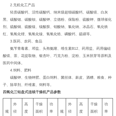
2.无机化工产品
轻质碳酸钙、活性碳酸钙、纳米级超细碳酸钙、碳酸镁、白灰
黑、碳酸锶、碳酸钡、碳酸钾、立德粉、保险粉、硫酸钾、微球催化
剂、硫酸铜、硫酸镍、镍酸胺、钼酸钠、氯化钠、冰晶石、氧化铁
红、氢氧化锂、氢氧化镍、氢氧化锆、磷酸钙、硫磺等。
3.医药、农药、食品
氨苄青毒素、邓盐、头孢氨噻、维生素B12、药用盐、药用偏硅
酸镁、茶、花提取物、银杏叶、巧克力粉、淀粉、玉米胚芽等原料及
医药中间体。
4.饲料、肥料
碳酸钾、生物钾肥、蛋白饲料、菌丝体、麸皮、酒糟、粮食、种
子、除草剂、纤维素、饲料等。
四氧化三钴盘式连续干燥机
产品参数
外
高
干燥
功
外
高
干燥
功
规
径
度
面积
率
规
径
度
面积
率