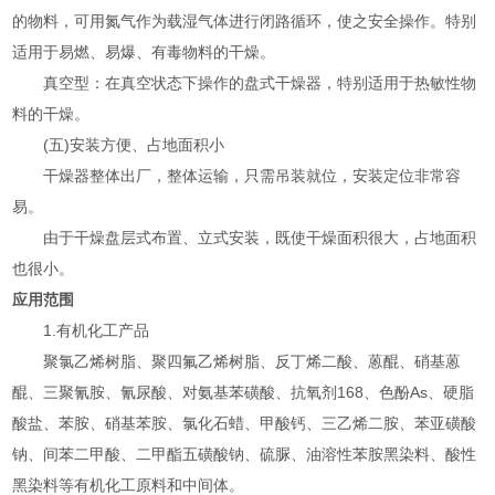
的物料，可用氮气作为载湿气体进行闭路循环，使之安全操作。特别
适用于易燃、易爆、有毒物料的干燥。
真空型：在真空状态下操作的盘式干燥器，特别适用于热敏性物
料的干燥。
(五)安装方便、占地面积小
干燥器整体出厂，整体运输，只需吊装就位，安装定位非常容
易。
由于干燥盘层式布置、立式安装，既使干燥面积很大，占地面积
也很小。
应用范围
1.有机化工产品
聚氯乙烯树脂、聚四氟乙烯树脂、反丁烯二酸、蒽醌、硝基蒽
醌、三聚氰胺、氰尿酸、对氨基苯磺酸、抗氧剂168、色酚As、硬脂
酸盐、苯胺、硝基苯胺、氯化石蜡、甲酸钙、三乙烯二胺、苯亚磺酸
钠、间苯二甲酸、二甲酯五磺酸钠、硫脲、油溶性苯胺黑染料、酸性
黑染料等有机化工原料和中间体。