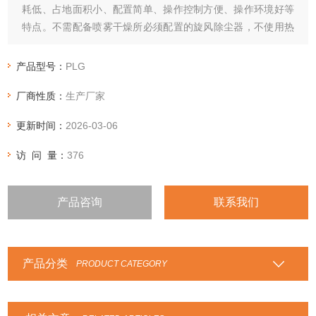
耗低、占地面积小、配置简单、操作控制方便、操作环境好等
特点。不需配备喷雾干燥所必须配置的旋风除尘器，不使用热
风作为加热介质，因此，不会发生因热风和粉尘分离不好随尾
气夹带造成的产品损失。盘式连续干燥机广泛适用于化工，医
产品型号：
PLG
药，农药，食品、饲料、农副产品加工等行业的干燥作业。
厂商性质：
生产厂家
更新时间：
2026-03-06
访 问 量：
376
产品咨询
联系我们
产品分类
PRODUCT CATEGORY