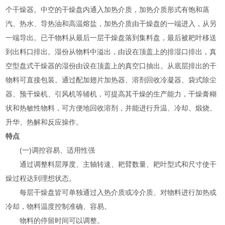
个干燥器。中空的干燥盘内通入加热介质，加热介质形式有饱和蒸
汽、热水、导热油和高温熔盐，加热介质由干燥盘的一端进入，从另
一端导出。已干物料从最后一层干燥盘落到集料盘，最后被耙叶移送
到出料口排出。湿份从物料中溢出，由设在顶盖上的排湿口排出，真
空型盘式干燥器的湿份由设在顶盖上的真空口抽出。从底层排出的干
物料可直接包装。通过配加翅片加热器、溶剂回收冷凝器、袋式除尘
器、预干燥机、引风机等辅机，可提高其干燥的生产能力，干燥膏糊
状和热敏性物料，可方便地回收溶剂，并能进行升温、冷却、煅烧、
升华、热解和反应操作。
特点
(一)调控容易、适用性强
通过调整料层厚度、主轴转速、耙臂数量、耙叶型式和尺寸使干
燥过程达到理想状态。
每层干燥盘皆可单独通过入热介质或冷介质、对物料进行加热或
冷却，物料温度控制准确、容易。
物料的停留时间可以调整。