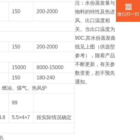
注：水份蒸发量与
150
200-2000
物料的特性及热进
微信扫一扫
风、出口温度相
关。当出口温度为
90C,其水份蒸发曲
150
200-2000
线见上图（供选型
参考），随着产品
不断更新，有关参
15000
8000-15000
数变更，恕不预先
150
180-240
通知。
，燃油、煤气、热风炉
99
4.8
5.5×4×7
按实际情况确定