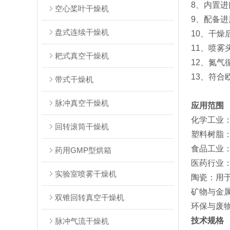
8、内置进
空心桨叶干燥机
9、配备
盘式连续干燥机
10、干燥
11、喷
耙式真空干燥机
12、氮
13、符合
带式干燥机
脉冲真空干燥机
应用范围
‌化学工业
回转滚筒干燥机
‌塑料树脂
‌食品工业
药用GMP型烘箱
‌医药行业
实验室喷雾干燥机
‌陶瓷‌：
‌矿物与金
双锥回转真空干燥机
‌环保与废
技术规格
脉冲气流干燥机