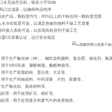
口全无油空压机，噪音小于50db
进风口过滤器，以确保样品纯净
后的产品，颗粒度均匀，95%以上的干粉在同一颗粒度范围
雾头水冷却装置可选，以满足热敏性物料干燥工艺需要
气循环接入系统可选，以实现有机溶剂干燥工艺
欧盟CE质量认证，运行安全稳定
‌：用于生产氟化钠（钾）、碱性染料颜料、复合肥、催化剂、氨基
‌：用于ABS乳液、脲醛树脂、酚醛树脂等‌。
‌：用于生产富脂奶粉、蛋白质、大豆等‌。
‌：用于生产药物原料、中药浸膏、片剂、胶囊等‌。
用于生产氧化铝、瓷砖材料等‌。
属处理‌：用于处理矿石、精矿等‌。
物处理‌：用于处理废水和废气中的有害物质‌。