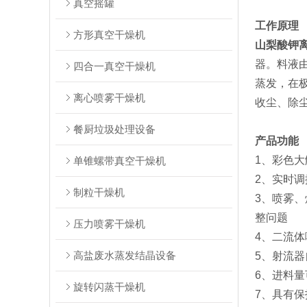
真空摇罐
工作原理
方形真空干燥机
山梨酸钾
器。料液
四合一真空干燥机
蒸发，在
离心喷雾干燥机
收尘、除
餐厨垃圾处理设备
产品功能
1、彩色
单锥螺带真空干燥机
2、实时调
制粒干燥机
3、喷雾
整问题
压力喷雾干燥机
4、二流
高盐废水蒸发结晶设备
5、射流
6、进料量
旋转闪蒸干燥机
7、具有