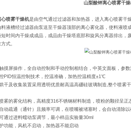
山梨酸钾离心喷雾干燥
离心喷雾干燥机
是由空气通过过滤器和加热器，进入离心喷雾干
由料液槽经过滤器由泵送至干燥器顶部的离心雾化器，使料液喷
极短时间内干燥成成品，成品由干燥塔底部和旋风分离器排出，
尘方式。
大触摸屏操作，全自动控制和手动控制相结合，中英文面板，参数
控PID恒温控制技术，控温准确，加热控温精度±1℃
、烘干及收集装置采用透明优质耐高温高硼硅玻璃制造,整个喷雾
体喷雾的雾化结构，高精度316不锈钢材料制造，喷粉的颗径呈正
器自动疏通（通针）且频率可调，在喷嘴被堵塞时，会自动清除以
可通过进料蠕动泵调节，最小样品实验量30ml
保护功能，风机不启动，加热器不能启动