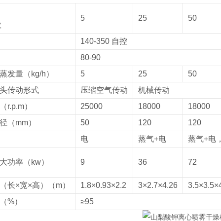
5
25
50
数
140-350 自控
80-90
蒸发量（kg/h）
5
25
50
头传动形式
压缩空气传动
机械传动
r.p.m）
25000
18000
18000
径（mm）
50
120
120
电
蒸气+电
蒸气+电
大功率（kw）
9
36
72
（长×宽×高）（m）
1.8×0.93×2.2
3×2.7×4.26
3.5×3.5×
（%）
≥95