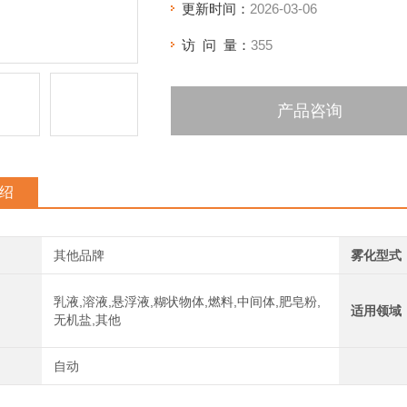
更新时间：
2026-03-06
访 问 量：
355
产品咨询
绍
其他品牌
雾化型式
乳液,溶液,悬浮液,糊状物体,燃料,中间体,肥皂粉,
适用领域
无机盐,其他
自动