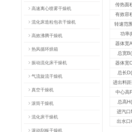
传热面积
高速离心喷雾干燥机
有效容积
流化床造粒包衣干燥机
转速范围(
功率(
高效沸腾干燥机
器体宽A
热风循环烘箱
总宽B(
振动流化床干燥机
器体宽C
总长D(
气流旋流干燥机
进出料距E
真空干燥机
中心高F
总高H(
滚筒干燥机
进汽口N
流化床干燥机
出水口O
滚动刮板干燥机