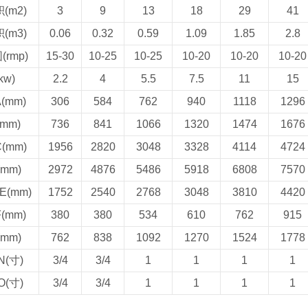
(m2)
3
9
13
18
29
41
(m3)
0.06
0.32
0.59
1.09
1.85
2.8
rmp)
15-30
10-25
10-25
10-20
10-20
10-20
kw)
2.2
4
5.5
7.5
11
15
(mm)
306
584
762
940
1118
1296
mm)
736
841
1066
1320
1474
1676
(mm)
1956
2820
3048
3328
4114
4724
mm)
2972
4876
5486
5918
6808
7570
(mm)
1752
2540
2768
3048
3810
4420
(mm)
380
380
534
610
762
915
mm)
762
838
1092
1270
1524
1778
(寸)
3/4
3/4
1
1
1
1
(寸)
3/4
3/4
1
1
1
1