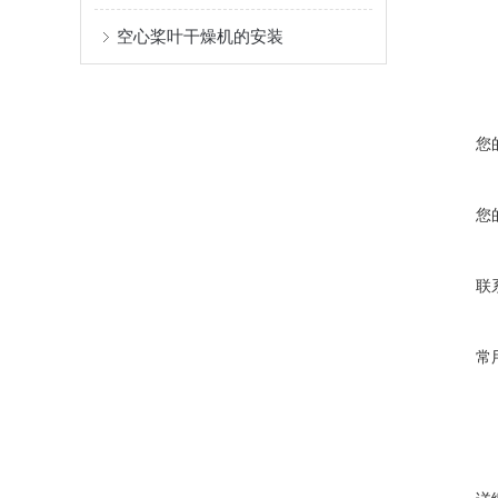
空心桨叶干燥机的安装
您
您
联
常