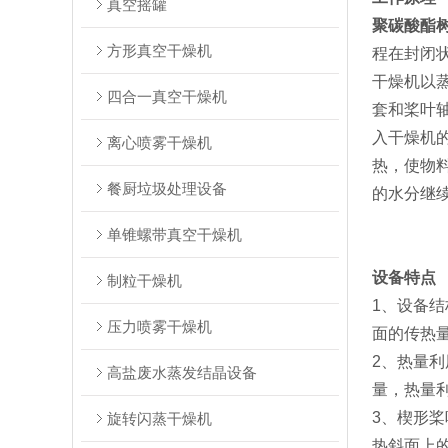
真空摇罐
聚碳酸酯
方形真空干燥机
程在封闭
干燥机以
四合一真空干燥机
套和桨叶
入干燥机
离心喷雾干燥机
热，使物
餐厨垃圾处理设备
的水分继
单锥螺带真空干燥机
设备特点
制粒干燥机
1、设备
压力喷雾干燥机
面的传热
2、热量
高盐废水蒸发结晶设备
量，热量利
3、楔形
旋转闪蒸干燥机
热斜面上