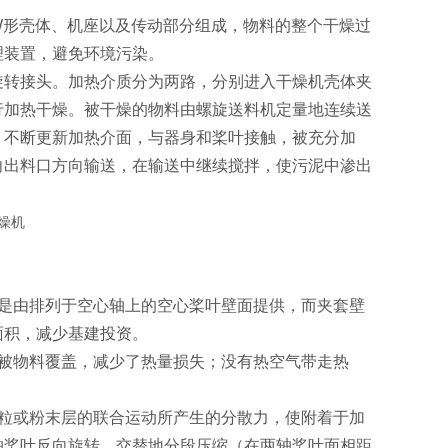
W形壳体、机座以及传动部分组成，物料的整个干燥过
理装置，避免环境污染。
旋转接头。加热介质分为两路，分别进入干燥机壳体夹
行加热干燥。被干燥的物料由螺旋送料机定量地连续送
，不断更新加热介面，与器身和桨叶接触，被充分加
向出料口方向输送，在输送中继续搅拌，使污泥中渗出
是由排列于空心轴上的空心桨叶壁面提供，而夹套壁
面积，减少基建投资。
被物料覆盖，减少了热量损失；没有热空气带走热
粒或粉末层的联合运动所产生的分散力，使附着于加
轴桨叶反向旋转，交替地分段压缩（在两轴桨叶面相距