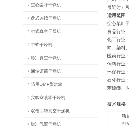
空心桨叶干燥机
最近时）
适用范围
盘式连续干燥机
‌空心桨叶
耙式真空干燥机
‌食品行业
‌化工行
带式干燥机
筛、染料、
‌医药行业‌
脉冲真空干燥机
‌饲料行业
回转滚筒干燥机
‌环保行业
‌石化行业
药用GMP型烘箱
苯硫醚、
实验室喷雾干燥机
技术规格
双锥回转真空干燥机
项
脉冲气流干燥机
型