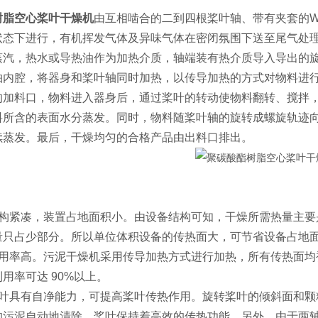
树脂空心桨叶干燥机
由互相啮合的二到四根桨叶轴、带有夹套的
状态下进行，有机挥发气体及异味气体在密闭氛围下送至尾气处
蒸汽，热水或导热油作为加热介质，轴端装有热介质导入导出的
轴内腔，将器身和桨叶轴同时加热，以传导加热的方式对物料进
的加料口，物料进入器身后，通过桨叶的转动使物料翻转、搅拌
料所含的表面水分蒸发。同时，物料随桨叶轴的旋转成螺旋轨迹
续蒸发。最后，干燥均匀的合格产品由出料口排出。
结构紧凑，装置占地面积小。由设备结构可知，干燥所需热量主要
量只占少部分。所以单位体积设备的传热面大，可节省设备占地
利用率高。污泥干燥机采用传导加热方式进行加热，所有传热面均
用率可达 90%以上。
桨叶具有自净能力，可提高桨叶传热作用。旋转桨叶的倾斜面和颗
的污泥自动地清除，桨叶保持着高效的传热功能。另外，由于两