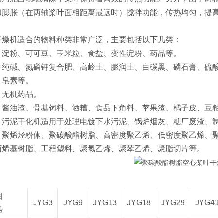
和膨胀（在两轴桨叶面相距离最远时）搅拌功能，传热均匀，提
干燥机适合的物料种类非常广泛，主要包括以下几类‌：
‌：淀粉、可可豆、玉米粒、食盐、变性淀粉、药品等‌。
业‌：纯碱、氮磷钾复合肥、高岭土、膨润土、白碳黑、磷石膏、
皂素等‌。
：无机药品‌。
‌：酱油渣、骨基饲料、酒糟、食品下角料、苹果渣、橘子皮、豆
‌：污泥干化机适用于处理电镀下水污泥、锅炉烟灰、糖厂废渣、
‌：聚烯烃粉体、聚碳酸酯树脂、高密度聚乙烯、低密度聚乙烯、聚
丙烯基树脂、工程塑料、聚氯乙烯、聚苯乙烯、聚脂切片等‌。
目
JYG3
JYG9
JYG13
JYG18
JYG29
JYG4
号