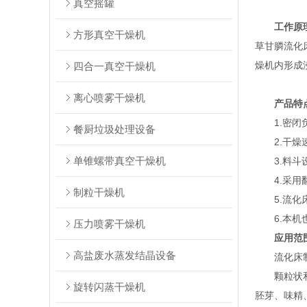
真空摇罐
工作原
方形真空干燥机
草甘膦流化
燥机内形成
四合一真空干燥机
离心喷雾干燥机
产品特
1.密闭负压
餐厨垃圾处理设备
2.干燥速度
单锥螺带真空干燥机
3.料斗设
4.采用翻
制粒干燥机
5.流化床
6.本机也
压力喷雾干燥机
应用范
高盐废水蒸发结晶设备
流化床
‌颗粒
旋转闪蒸干燥机
胚芽、味精