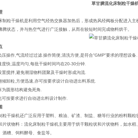
草甘膦流化床制粒干燥
理
床制粒干燥机是利用空气经热交换器加热后，形成热风经阀板分配进入主
沸腾状态，并与热空气进行广泛接触，从而在较短时间完成物料烘干。
点
操作,气流经过过滤.操作简便,清洗方便,是符合"GMP"要求的理想设备.
快,温度均匀,每批干燥时间均在20-30分钟.
置搅拌,避免潮湿物料团聚及干燥时形成沟流.
倾卸粒,方便迅速,亦可按要求设计自动进出料系统.
为圆形结构避免死角.
可按要求进行自动进出料设计制作.
围
制粒干燥机还广泛应用于塑料、粮油、矿渣、制盐、糖等行业的粉料颗粒状
状和片状物料‌：流化床制粒干燥机主要用于烘干颗粒状和片状物料，如水
、酒糟、饲料酵母、食盐等‌。