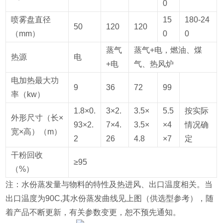
0
喷雾盘直径
15
180-24
50
120
120
（mm）
0
0
蒸气
蒸气+电，燃油、煤
热源
电
+电
气、热风炉
电加热最大功
9
36
72
99
率（kw）
1.8×0.
3×2.
3.5×
5.5
按实际
外形尺寸（长×
93×2.
7×4.
3.5×
×4
情况确
宽×高）（m）
2
26
4.8
×7
定
干粉回收
≥95
（%）
注：水份蒸发量与物料的特性及热进风、出口温度相关。当
出口温度为90C,其水份蒸发曲线见上图（供选型参考），随
着产品不断更新，有关参数变更，恕不预先通知。