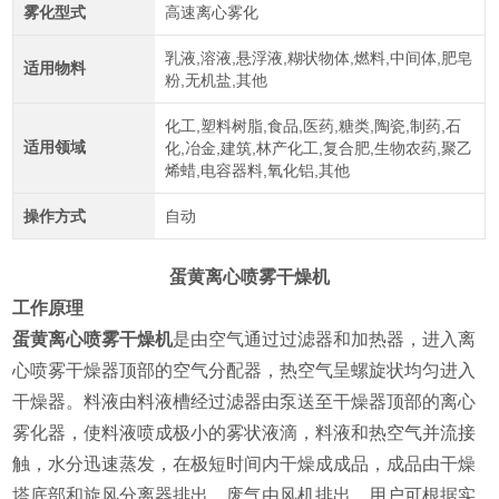
雾化型式
高速离心雾化
乳液,溶液,悬浮液,糊状物体,燃料,中间体,肥皂
适用物料
粉,无机盐,其他
化工,塑料树脂,食品,医药,糖类,陶瓷,制药,石
适用领域
化,冶金,建筑,林产化工,复合肥,生物农药,聚乙
烯蜡,电容器料,氧化铝,其他
操作方式
自动
蛋黄离心喷雾干燥机
工作原理
蛋黄离心喷雾干燥机
是由空气通过过滤器和加热器，进入离
心喷雾干燥器顶部的空气分配器，热空气呈螺旋状均匀进入
干燥器。料液由料液槽经过滤器由泵送至干燥器顶部的离心
雾化器，使料液喷成极小的雾状液滴，料液和热空气并流接
触，水分迅速蒸发，在极短时间内干燥成成品，成品由干燥
塔底部和旋风分离器排出，废气由风机排出。用户可根据实