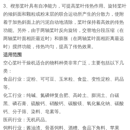
3、楔形桨叶具有自净能力，可提高桨叶传热作用。旋转桨叶
的倾斜面和颗粒或粉末层的联合运动所产生的分散力，使附
着于加热斜面上的污泥自动地清除，桨叶保持着高效的传热
功能。另外，由于两轴桨叶反向旋转，交替地分段压缩（在
两轴桨叶面相距最近时）和膨胀（在两轴桨叶面相距离最远
时）搅拌功能，传热均匀，提高了传热效果。
适用范围
‌空心桨叶干燥机适合的物料种类非常广泛，主要包括以下几
类‌：
‌食品行业‌：淀粉、可可豆、玉米粒、食盐、变性淀粉、药品
等‌。
‌化工行业‌：纯碱、氮磷钾复合肥、高岭土、膨润土、白碳
黑、磷石膏、硫酸钙、硝酸钙、碳酸镁、氧化氟化钠、碳酸
钙、分子筛、染料、皂素等‌。
‌医药行业‌：无机药品‌。
‌饲料行业‌：酱油渣、骨基饲料、酒糟、食品下角料、苹果