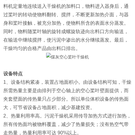
料机定量地连续送入干燥机的加料口，物料进入器身后，通
过桨叶的转动使物料翻转、搅拌，不断更新加热介面，与器
身和桨叶接触，被充分加热，使物料所含的表面水分蒸发。
同时，物料随桨叶轴的旋转成螺旋轨迹向出料口方向输送，
在输送中继续搅拌，使污泥中渗出的水分继续蒸发。最后，
干燥均匀的合格产品由出料口排出。
设备特点
1、设备结构紧凑，装置占地面积小。由设备结构可知，干燥
所需热量主要是由排列于空心轴上的空心桨叶壁面提供，而
夹套壁面的传热量只占少部分。所以单位体积设备的传热面
大，可节省设备占地面积，减少基建投资。
2、热量利用率高。污泥干燥机采用传导加热方式进行加热，
所有传热面均被物料覆盖，减少了热量损失；没有热空气带
走热量，热量利用率可达 90%以上。