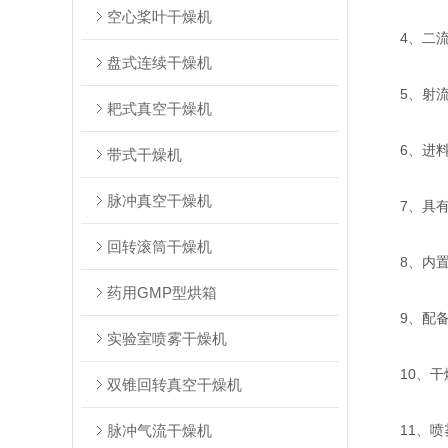
空心桨叶干燥机
4、二流体
盘式连续干燥机
5、射流器
耙式真空干燥机
6、进料量
带式干燥机
脉冲真空干燥机
7、具有保
回转滚筒干燥机
8、内置进
药用GMP型烘箱
9、配备
实验室喷雾干燥机
10、干燥
双锥回转真空干燥机
脉冲气流干燥机
11、喷雾