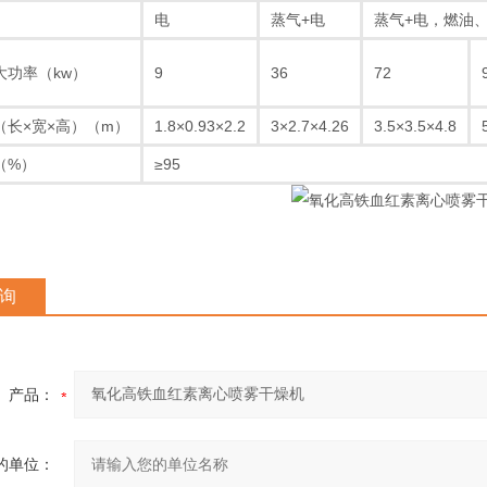
电
蒸气+电
蒸气+电，燃油
大功率（kw）
9
36
72
（长×宽×高）（m）
1.8×0.93×2.2
3×2.7×4.26
3.5×3.5×4.8
（%）
≥95
询
产品：
的单位：