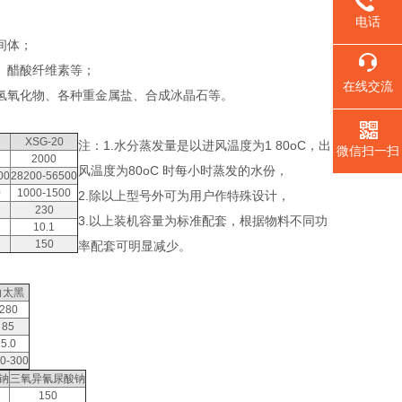
电话
间体；
、醋酸纤维素等；
在线交流
氢氧化物、各种重金属盐、合成冰晶石等。
XSG-20
注：1.水分蒸发量是以进风温度为1 80oC，出
微信扫一扫
2000
风温度为80oC 时每小时蒸发的水份，
00
28200-56500
0
1000-1500
2.除以上型号外可为用户作特殊设计，
230
3.以上装机容量为标准配套，根据物料不同功
10.1
150
率配套可明显减少。
白太黑
280
85
5.0
0-300
钠
三氧异氰尿酸钠
150