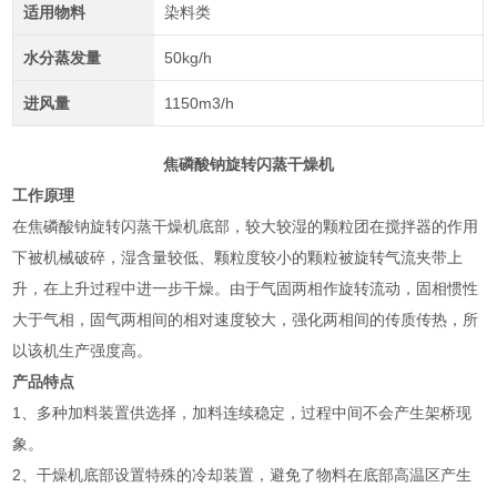
适用物料
染料类
水分蒸发量
50kg/h
进风量
1150m3/h
焦磷酸钠旋转闪蒸干燥机
工作原理
在
焦磷酸钠旋转闪蒸干燥机
底部，较大较湿的颗粒团在搅拌器的作用
下被机械破碎，湿含量较低、颗粒度较小的颗粒被旋转气流夹带上
升，在上升过程中进一步干燥。由于气固两相作旋转流动，固相惯性
大于气相，固气两相间的相对速度较大，强化两相间的传质传热，所
以该机生产强度高。
产品特点
1、多种加料装置供选择，加料连续稳定，过程中间不会产生架桥现
象。
2、干燥机底部设置特殊的冷却装置，避免了物料在底部高温区产生