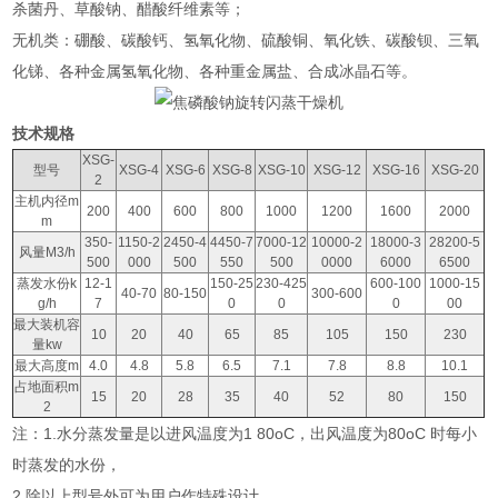
杀菌丹、草酸钠、醋酸纤维素等；
无机类：硼酸、碳酸钙、氢氧化物、硫酸铜、氧化铁、碳酸钡、三氧
化锑、各种金属氢氧化物、各种重金属盐、合成冰晶石等。
技术规格
XSG-
型号
XSG-4
XSG-6
XSG-8
XSG-10
XSG-12
XSG-16
XSG-20
2
主机内径m
200
400
600
800
1000
1200
1600
2000
m
350-
1150-2
2450-4
4450-7
7000-12
10000-2
18000-3
28200-5
风量M3/h
500
000
500
550
500
0000
6000
6500
蒸发水份k
12-1
150-25
230-425
600-100
1000-15
40-70
80-150
300-600
g/h
7
0
0
0
00
最大装机容
10
20
40
65
85
105
150
230
量kw
最大高度m
4.0
4.8
5.8
6.5
7.1
7.8
8.8
10.1
占地面积m
15
20
28
35
40
52
80
150
2
注：1.水分蒸发量是以进风温度为1 80oC，出风温度为80oC 时每小
时蒸发的水份，
2.除以上型号外可为用户作特殊设计，