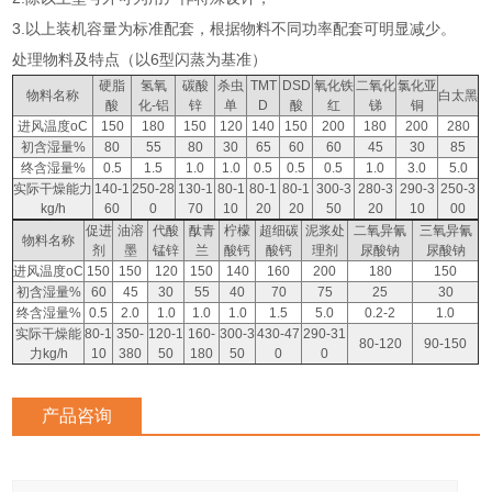
3.以上装机容量为标准配套，根据物料不同功率配套可明显减少。
处理物料及特点（以6型闪蒸为基准）
硬脂
氢氧
碳酸
杀虫
TMT
DSD
氧化铁
二氧化
氯化亚
物料名称
白太黑
酸
化-铝
锌
单
D
酸
红
锑
铜
进风温度oC
150
180
150
120
140
150
200
180
200
280
初含湿量%
80
55
80
30
65
60
60
45
30
85
终含湿量%
0.5
1.5
1.0
1.0
0.5
0.5
0.5
1.0
3.0
5.0
实际干燥能力
140-1
250-28
130-1
80-1
80-1
80-1
300-3
280-3
290-3
250-3
kg/h
60
0
70
10
20
20
50
20
10
00
促进
油溶
代酸
酞青
柠檬
超细碳
泥浆处
二氧异氰
三氧异氰
物料名称
剂
墨
锰锌
兰
酸钙
酸钙
理剂
尿酸钠
尿酸钠
进风温度oC
150
150
120
150
140
160
200
180
150
初含湿量%
60
45
30
55
40
70
75
25
30
终含湿量%
0.5
2.0
1.0
1.0
1.0
1.5
5.0
0.2-2
1.0
实际干燥能
80-1
350-
120-1
160-
300-3
430-47
290-31
80-120
90-150
力kg/h
10
380
50
180
50
0
0
产品咨询