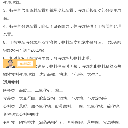
变质现象。
3、特殊的气压密封装置和轴承冷却装置，有效延长传动部分使用寿
命。
4、特殊的分风装置，降低了设备阻力，并有效提供了干燥器的处理
风置。
5、干燥室装有分级环及旋流片，物料细度和终水份可调。（如碳酸
钙终水份可调至≤0.1%）
6、相对其它干燥方法而言，可有效增加物料比重。
7、干燥室内周向气速高，物料停留时间短，有效防止物料粘壁及热
敏性物料变质现象，达到高效、快速、小设备、大生产。
适用物料
陶瓷类：高岭土、二氧化硅、粘土；
食品类：大豆蛋白、胶凝淀粉，酒糟、小麦糖、小麦淀粉等；
染料类：蒽醌、黑色氧化铁、靛蓝颜料、丁酸、氢氧化钛、硫化锌、
各种偶氮染料中间体；
有机物：阿特拉津（农药杀虫剂）、月桂酸隔、苯甲酸、安息香酸、