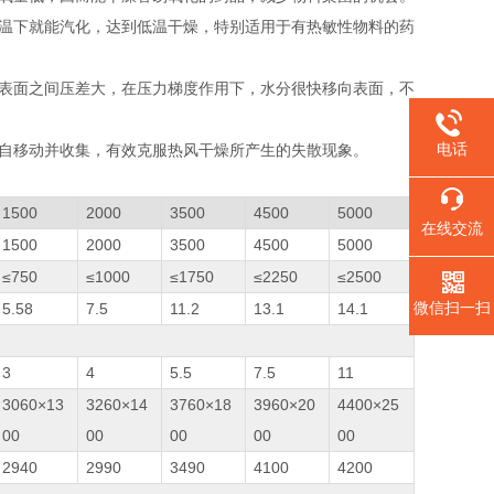
低温下就能汽化，达到低温干燥，特别适用于有热敏性物料的药
和表面之间压差大，在压力梯度作用下，水分很快移向表面，不
电话
独自移动并收集，有效克服热风干燥所产生的失散现象。
1500
2000
3500
4500
5000
在线交流
1500
2000
3500
4500
5000
≤750
≤1000
≤1750
≤2250
≤2500
微信扫一扫
5.58
7.5
11.2
13.1
14.1
3
4
5.5
7.5
11
3060×13
3260×14
3760×18
3960×20
4400×25
00
00
00
00
00
2940
2990
3490
4100
4200