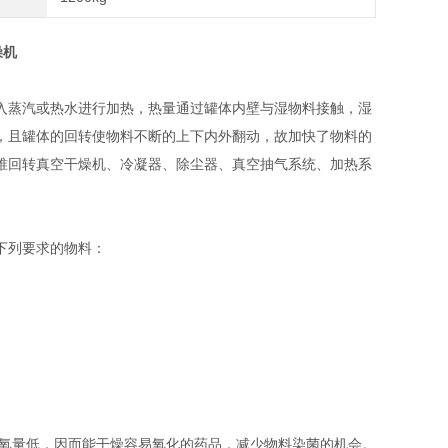
燥机
入蒸汽或热水进行加热，热量通过罐体内壁与湿物料接触，湿
，且罐体的回转使物料不断的上下内外翻动，故加快了物料的
锥回转真空干燥机、冷凝器、除尘器、真空抽气系统、加热系
下列要求的物料：
含氧量低，因而能干燥容易氧化的药品，减少物料染菌的机会。