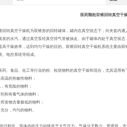
医药颗粒双锥回转真空干
锥回转真空干燥机为双锥形的回转罐体，罐内在真空状态下，向夹套内通
蒸发的水汽，通过真空泵经真空排气管被抽走。由于罐体内处于真空状态
提高干燥效率，达到均匀干燥的目的。双锥回转真空干燥机系统主要由双
统、电控系统等组成。
医药、食品、化工等行业的粉、粒状物料的真空干燥和混合，尤其适用有
受高温的热敏性物料；
化，有危险的物料；
溶剂和有毒气体的物料；
留挥发物含量极低的物料；
合充分，均匀的物料。
干燥的过程中，筒体内的压力始终低于大气压力，气体分子数少，密度低，