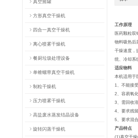
真空摇罐
方形真空干燥机
工作原理
四合一真空干燥机
医药颗粒双
物料吸热后
离心喷雾干燥机
干燥速度，
餐厨垃圾处理设备
统、冷却系
适应物料
单锥螺带真空干燥机
本机适用于
1、不能接
制粒干燥机
2、容易氧
压力喷雾干燥机
3、需回收
4、要求残
高盐废水蒸发结晶设备
5、要求混
产品特点
旋转闪蒸干燥机
(1)真空