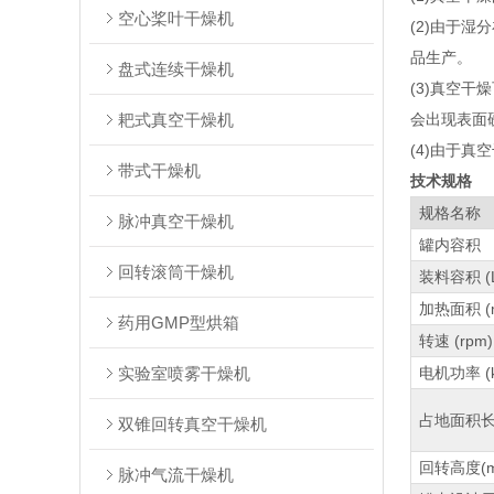
空心桨叶干燥机
(2)由于
品生产。
盘式连续干燥机
(3)真空
耙式真空干燥机
会出现表面
(4)由于
带式干燥机
技术规格
规格名称
脉冲真空干燥机
罐内容积
回转滚筒干燥机
装料容积 (
加热面积 (m
药用GMP型烘箱
转速 (rpm)
实验室喷雾干燥机
电机功率 (k
占地面积长
双锥回转真空干燥机
回转高度(m
脉冲气流干燥机