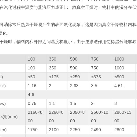
湿分在汽化过程中温度与蒸汽压力成正比，故真空干燥时，物料中的湿分在
干燥可消除常压热风干燥易产生的表面硬化现象，这是因为真空干燥物料内
硬化。
真空干燥时，物料内和外部之间温度梯度小，由于逆渗透作用使得湿分能够
100
350
500
750
1000
100
350
500
750
1000
L)
≤50
≤175
≤250
≤375
≤500
²)
1.16
2
2.63
3.5
4.61
4-6
w)
0.75
1.1
1.5
2
3
2160×8
2260×8
2350×8
2560×10
2860×13
×宽(mm)
00
00
00
00
00
m)
1750
2100
2250
2490
2800