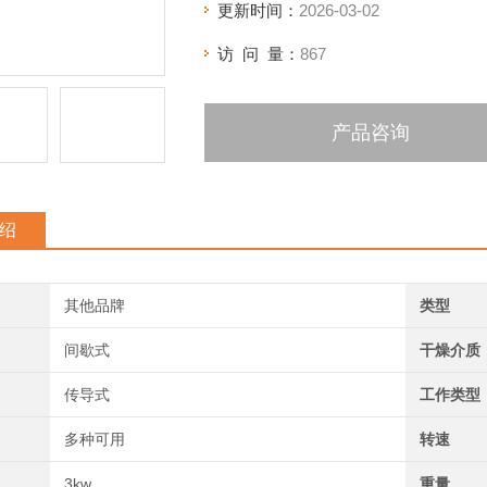
更新时间：
2026-03-02
访 问 量：
867
产品咨询
绍
其他品牌
类型
间歇式
干燥介质
传导式
工作类型
多种可用
转速
3kw
重量