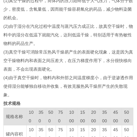
(1)真空干燥的过程中，筒体内的压力始终低于大气压力，气体分子数
少，密度低，含氧量低，因而能干燥容易氧化的药品，减少物料染菌
的机会。
(2)由于湿分在汽化过程中温度与蒸汽压力成正比，故真空干燥时，物
料中的湿分在低温下就能汽化，达到低温干燥，特别适用于有热敏性
物料的药品生产。
(3)真空干燥可消除常压热风干燥易产生的表面硬化现象，这是因为真
空干燥物料内和表面之间压差大，在压力梯度作用下，水分很快移向
表面，不会出现表面硬化。
(4)由于真空干燥时，物料内和外部之间温度梯度小，由于逆渗透作用
使得湿分能够独自移动并收集，有效克服热风干燥所产生的失散现
象。
技术规格
10
35
50
75
10
15
20
35
45
50
规格名称
0
0
0
0
00
00
00
00
00
00
10
35
50
75
10
15
20
35
45
50
罐内容积