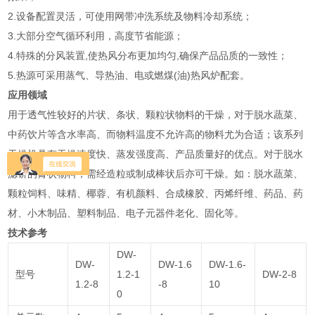
2.设备配置灵活，可使用网带冲洗系统及物料冷却系统；
3.大部分空气循环利用，高度节省能源；
4.特殊的分风装置,使热风分布更加均匀,确保产品品质的一致性；
5.热源可采用蒸气、导热油、电或燃煤(油)热风炉配套。
应用领域
用于透气性较好的片状、条状、颗粒状物料的干燥，对于脱水蔬菜、
中药饮片等含水率高、而物料温度不允许高的物料尤为合适；该系列
干燥机具有干燥速度快、蒸发强度高、产品质量好的优点。对于脱水
滤饼的膏状物料，需经造粒或制成棒状后亦可干燥。如：脱水蔬菜、
颗粒饲料、味精、椰蓉、有机颜料、合成橡胶、丙烯纤维、药品、药
材、小木制品、塑料制品、电子元器件老化、固化等。
技术参考
DW-
DW-
DW-1.6
DW-1.6-
型号
1.2-1
DW-2-8
1.2-8
-8
10
0