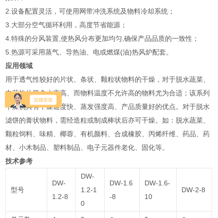
2.设备配置灵活，可使用网带冲洗系统及物料冷却系统；
3.大部分空气循环利用，高度节省能源；
4.特殊的分风装置,使热风分布更加均匀,确保产品品质的一致性；
5.热源可采用蒸气、导热油、电或燃煤(油)热风炉配套。
应用领域
用于透气性较好的片状、条状、颗粒状物料的干燥，对于脱水蔬菜、
中药饮片等含水率高、而物料温度不允许高的物料尤为合适；该系列
干燥机具有干燥速度快、蒸发强度高、产品质量好的优点。对于脱水
滤饼的膏状物料，需经造粒或制成棒状后亦可干燥。如：脱水蔬菜、
颗粒饲料、味精、椰蓉、有机颜料、合成橡胶、丙烯纤维、药品、药
材、小木制品、塑料制品、电子元器件老化、固化等。
技术参考
DW-
DW-
DW-1.6
DW-1.6-
型号
1.2-1
DW-2-8
1.2-8
-8
10
0