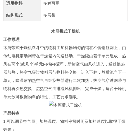
适用物料
多种可用
结构形式
多层带
木屑带式干燥机
工作原理
木屑带式干燥机料斗中的物料由加料器均匀的铺在不锈钢丝网上，由
传动电机带动网带在干燥箱内匀速移动。干燥段由若干单元组成，热
风在两个(或几个)单元内横向循环，新鲜空气由风机进入，通过换热
器加热，热空气穿过物料层与物料热交换，进入下腔，然后流向下一
单元，降温后的热空气再经换热器进行二次加热，热空气穿透网带与
物料再次热交换，湿热空气由排湿风机排出，完成干燥，每台干燥机
单元数可根据物料的特性、工艺要求选取。
产品特点
1.可以调节空气量、加热温度、物料停留时间及加料速度以取得干燥
效果；