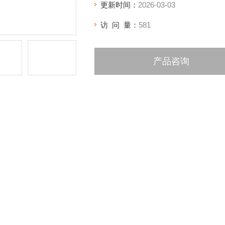
更新时间：
2026-03-03
访 问 量：
581
产品咨询
绍
其他品牌
雾化型式
乳液,溶液,悬浮液,糊状物体,燃料,中间体,肥皂粉,
适用领域
无机盐,其他
自动
热源