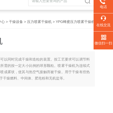
电话
中心
>
干燥设备
>
压力喷雾干燥机
> YPG蜂蜜压力喷雾干燥机
在线交流
机
微信扫一扫
种可以同时完成干燥和造粒的装置。按工艺要求可以调节料
到所需的按一定大小比例的球形颗粒。喷雾干燥机为连续式
料喷成雾状，使其与热空气接触而被干燥。用于干燥有些热
于干燥燃料、中间体、肥皂粉和无机盐等。