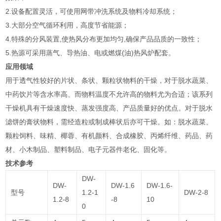
2.设备配置灵活，可使用网带冲洗系统及物料冷却系统；
3.大部分空气循环利用，高度节省能源；
4.特殊的分风装置,使热风分布更加均匀,确保产品品质的一致性；
5.热源可采用蒸气、导热油、电或燃煤(油)热风炉配套。
应用领域
用于透气性较好的片状、条状、颗粒状物料的干燥，对于脱水蔬菜、
中药饮片等含水率高、而物料温度不允许高的物料尤为合适；该系列
干燥机具有干燥速度快、蒸发强度高、产品质量好的优点。对于脱水
滤饼的膏状物料，需经造粒或制成棒状后亦可干燥。如：脱水蔬菜、
颗粒饲料、味精、椰蓉、有机颜料、合成橡胶、丙烯纤维、药品、药
材、小木制品、塑料制品、电子元器件老化、固化等。
技术参考
DW-
DW-
DW-1.6
DW-1.6-
型号
1.2-1
DW-2-8
1.2-8
-8
10
0