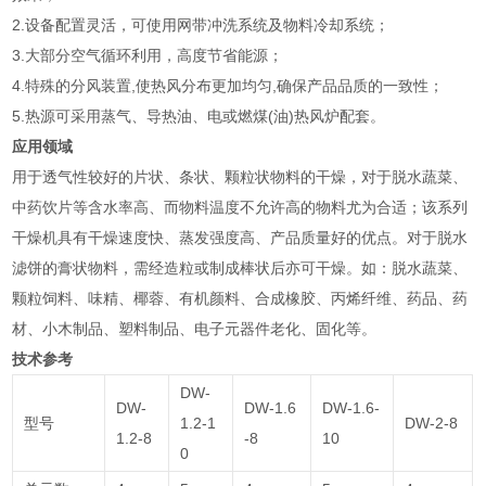
2.设备配置灵活，可使用网带冲洗系统及物料冷却系统；
3.大部分空气循环利用，高度节省能源；
4.特殊的分风装置,使热风分布更加均匀,确保产品品质的一致性；
5.热源可采用蒸气、导热油、电或燃煤(油)热风炉配套。
应用领域
用于透气性较好的片状、条状、颗粒状物料的干燥，对于脱水蔬菜、
中药饮片等含水率高、而物料温度不允许高的物料尤为合适；该系列
干燥机具有干燥速度快、蒸发强度高、产品质量好的优点。对于脱水
滤饼的膏状物料，需经造粒或制成棒状后亦可干燥。如：脱水蔬菜、
颗粒饲料、味精、椰蓉、有机颜料、合成橡胶、丙烯纤维、药品、药
材、小木制品、塑料制品、电子元器件老化、固化等。
技术参考
DW-
DW-
DW-1.6
DW-1.6-
型号
1.2-1
DW-2-8
1.2-8
-8
10
0