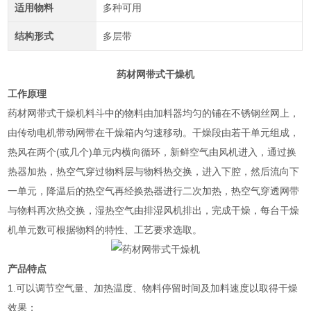
适用物料
多种可用
结构形式
多层带
药材网带式干燥机
工作原理
药材网带式干燥机
料斗中的物料由加料器均匀的铺在不锈钢丝网上，
由传动电机带动网带在干燥箱内匀速移动。干燥段由若干单元组成，
热风在两个(或几个)单元内横向循环，新鲜空气由风机进入，通过换
热器加热，热空气穿过物料层与物料热交换，进入下腔，然后流向下
一单元，降温后的热空气再经换热器进行二次加热，热空气穿透网带
与物料再次热交换，湿热空气由排湿风机排出，完成干燥，每台干燥
机单元数可根据物料的特性、工艺要求选取。
产品特点
1.可以调节空气量、加热温度、物料停留时间及加料速度以取得干燥
效果；