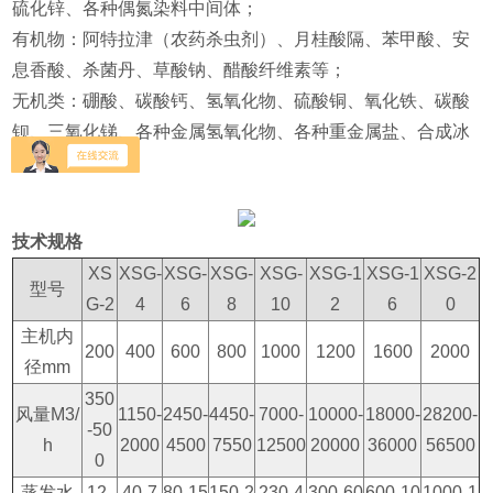
硫化锌、各种偶氮染料中间体；
有机物：阿特拉津（农药杀虫剂）、月桂酸隔、苯甲酸、安
息香酸、杀菌丹、草酸钠、醋酸纤维素等；
无机类：硼酸、碳酸钙、氢氧化物、硫酸铜、氧化铁、碳酸
钡、三氧化锑、各种金属氢氧化物、各种重金属盐、合成冰
晶石等。
技术规格
XS
XSG-
XSG-
XSG-
XSG-
XSG-1
XSG-1
XSG-2
型号
G-2
4
6
8
10
2
6
0
主机内
200
400
600
800
1000
1200
1600
2000
径mm
350
风量M3/
1150-
2450-
4450-
7000-
10000-
18000-
28200-
-50
h
2000
4500
7550
12500
20000
36000
56500
0
蒸发水
12-
40-7
80-15
150-2
230-4
300-60
600-10
1000-1