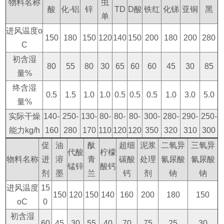
物料名称
虫
酸
化-铝
锌
TD
D酸
铁红
化锑
亚铜
黑
单
进风温度o
150
180
150
120
140
150
200
180
200
280
C
初含湿
80
55
80
30
65
60
60
45
30
85
量%
终含湿
0.5
1.5
1.0
1.0
0.5
0.5
0.5
1.0
3.0
5.0
量%
实际干燥
140-
250-
130-
80-
80-
80-
300-
280-
290-
250-
能力kg/h
160
280
170
110
120
120
350
320
310
300
促
油
酞
超细
泥浆
二氧异
三氧异
代酸
柠檬
物料名称
进
溶
青
碳酸
处理
氰尿酸
氰尿酸
锰锌
酸钙
剂
墨
兰
钙
剂
钠
钠
进风温度
15
150
120
150
140
160
200
180
150
oC
0
初含湿
60
45
30
55
40
70
75
25
30