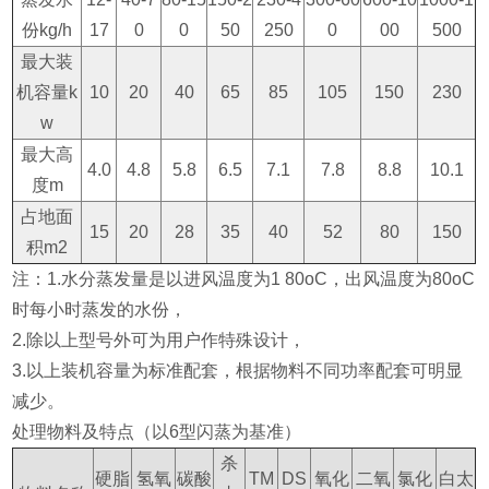
份kg/h
17
0
0
50
250
0
00
500
最大装
机容量k
10
20
40
65
85
105
150
230
w
最大高
4.0
4.8
5.8
6.5
7.1
7.8
8.8
10.1
度m
占地面
15
20
28
35
40
52
80
150
积m2
注：1.水分蒸发量是以进风温度为1 80oC，出风温度为80oC
时每小时蒸发的水份，
2.除以上型号外可为用户作特殊设计，
3.以上装机容量为标准配套，根据物料不同功率配套可明显
减少。
处理物料及特点（以6型闪蒸为基准）
杀
硬脂
氢氧
碳酸
TM
DS
氧化
二氧
氯化
白太