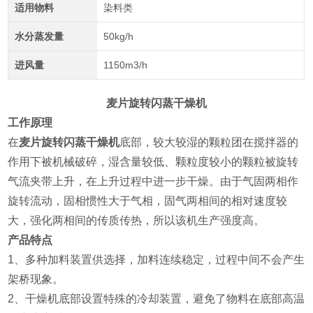
适用物料
染料类
水分蒸发量
50kg/h
进风量
1150m3/h
麦片旋转闪蒸干燥机
工作原理
在
麦片旋转闪蒸干燥机
底部，较大较湿的颗粒团在搅拌器的
作用下被机械破碎，湿含量较低、颗粒度较小的颗粒被旋转
气流夹带上升，在上升过程中进一步干燥。由于气固两相作
旋转流动，固相惯性大于气相，固气两相间的相对速度较
大，强化两相间的传质传热，所以该机生产强度高。
产品特点
1、多种加料装置供选择，加料连续稳定，过程中间不会产生
架桥现象。
2、干燥机底部设置特殊的冷却装置，避免了物料在底部高温