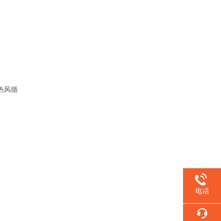
热风循
电话