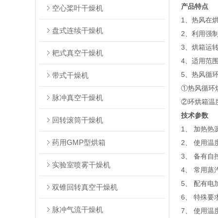
产品特点
空心桨叶干燥机
1、热风在
盘式连续干燥机
2、利用强
3、烘箱运
耙式真空干燥机
4、适用范
5、热风循
带式干燥机
①热风循环
脉冲真空干燥机
②环烘箱温度
技术参数
回转滚筒干燥机
1、 加热
药用GMP型烘箱
2、 使用温
3、 备有
实验室喷雾干燥机
4、 常用蒸汽压
5、 配有电加
双锥回转真空干燥机
6、 特殊
脉冲气流干燥机
7、 使用温