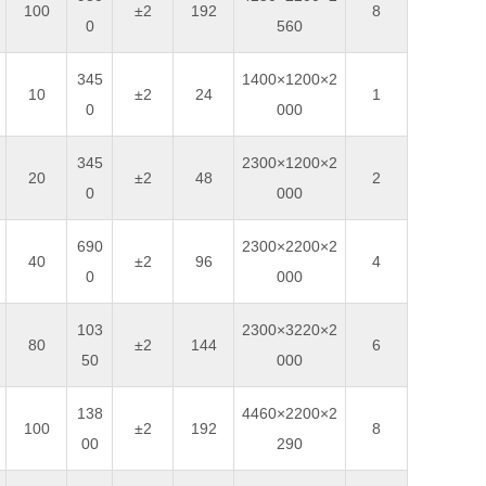
100
±2
192
8
0
560
345
1400×1200×2
10
±2
24
1
0
000
345
2300×1200×2
20
±2
48
2
0
000
690
2300×2200×2
40
±2
96
4
0
000
103
2300×3220×2
80
±2
144
6
50
000
138
4460×2200×2
100
±2
192
8
00
290