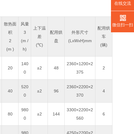
在线交流
散热面
风量
微信扫一扫
上下温
配用烘
积
3
配用烘
外形尺寸
差
车
2
(m /
盘
(LxWxH)mm
(℃)
(辆)
(m )
h)
140
2360×1200×2
20
±2
48
2
0
375
520
2360×2200×2
40
±2
96
4
0
370
980
3300×2200×2
80
±2
144
6
0
560
980
4250×2200×2