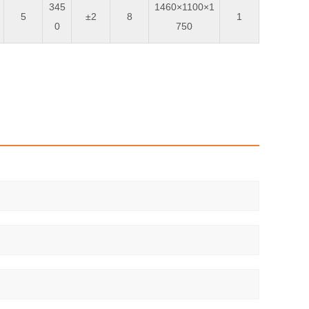
345
1460×1100×1
5
±2
8
1
0
750