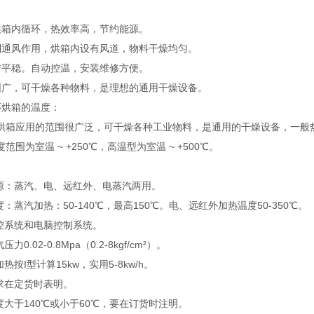
烘箱内循环，热效率高，节约能源。
制通风作用，烘箱内设有风道，物料干燥均匀。
转平稳。自动控温，安装维修方便。
围广，可干燥各种物料，是理想的通用干燥设备。
环烘箱的温度：
烘箱应用的范围很广泛，可干燥各种工业物料，是通用的干燥设备，一般
范围为室温 ~ +250℃，高温型为室温 ~ +500℃。
热源：蒸汽、电、远红外、电蒸汽两用。
度：蒸汽加热：50-140℃，最高150℃。电、远红外加热温度50-350℃。
自控系统和电脑控制系统。
力0.02-0.8Mpa（0.2-8kgf/cm²）。
热按I型计算15kw，实用5-8kw/h。
要求在定货时表明。
度大于140℃或小于60℃，要在订货时注明。