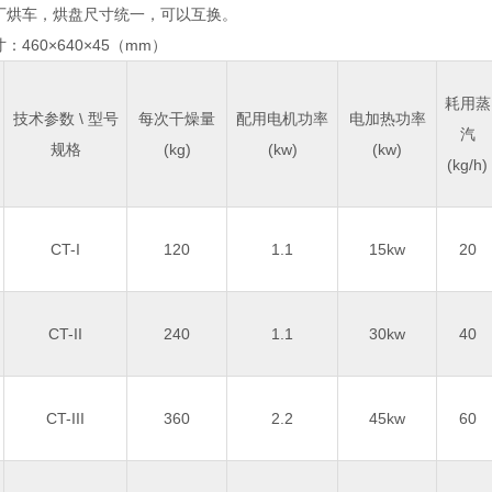
出厂烘车，烘盘尺寸统一，可以互换。
：460×640×45（mm）
耗用蒸
技术参数 \ 型号
每次干燥量
配用电机功率
电加热功率
汽
规格
(kg)
(kw)
(kw)
(kg/h)
CT-I
120
1.1
15kw
20
CT-II
240
1.1
30kw
40
CT-III
360
2.2
45kw
60