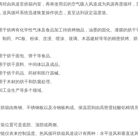
再经由风道至烘箱内室，再将使用后的空气吸入风道成为风源再度循环，
，送风循环系统迅速恢复操作状态，直至达到设定温度值。
用于烘烤有化学性气体及食品加工待烘烤物品，油墨的固化、漆膜的烘干
、制药、PC板、粉体、含浸、喷涂、玻璃、木器建材等等的精密烘烤、
：用于烘干面包、饼干等食品。
‌：用于烘干原料、中间体以及成品。
‌：用于烘干药品、药材和医疗器械。
：用于木材的烘干和防腐处理。
‌和工业生产等多个领域‌。
环烘箱由角钢、不锈钢板以及冷钢板构成。保温层则由高密度硅酸铝棉填
安装位置可是底部、顶部或两侧。
智能仪表来控制温度。热风循环烘箱风道设计有两种：水平送风和垂直送