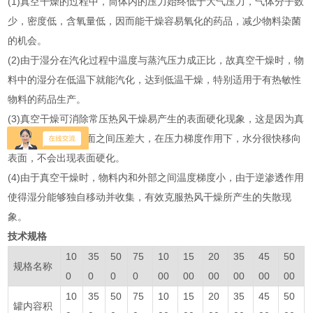
(1)真空干燥的过程中，筒体内的压力始终低于大气压力，气体分子数
少，密度低，含氧量低，因而能干燥容易氧化的药品，减少物料染菌
的机会。
(2)由于湿分在汽化过程中温度与蒸汽压力成正比，故真空干燥时，物
料中的湿分在低温下就能汽化，达到低温干燥，特别适用于有热敏性
物料的药品生产。
(3)真空干燥可消除常压热风干燥易产生的表面硬化现象，这是因为真
空干燥物料内和表面之间压差大，在压力梯度作用下，水分很快移向
表面，不会出现表面硬化。
(4)由于真空干燥时，物料内和外部之间温度梯度小，由于逆渗透作用
使得湿分能够独自移动并收集，有效克服热风干燥所产生的失散现
象。
技术规格
10
35
50
75
10
15
20
35
45
50
规格名称
0
0
0
0
00
00
00
00
00
00
10
35
50
75
10
15
20
35
45
50
罐内容积