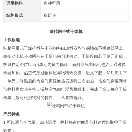
适用物料
多种可用
结构形式
多层带
味精网带式干燥机
工作原理
味精网带式干燥机
料斗中的物料由加料器均匀的铺在不锈钢丝网上，
由传动电机带动网带在干燥箱内匀速移动。干燥段由若干单元组成，
热风在两个(或几个)单元内横向循环，新鲜空气由风机进入，通过换
热器加热，热空气穿过物料层与物料热交换，进入下腔，然后流向下
一单元，降温后的热空气再经换热器进行二次加热，热空气穿透网带
与物料再次热交换，湿热空气由排湿风机排出，完成干燥，每台干燥
机单元数可根据物料的特性、工艺要求选取。
产品特点
1.可以调节空气量、加热温度、物料停留时间及加料速度以取得干燥
效果；