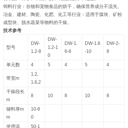
‌饲料行业‌：谷物和宠物食品的烘干，确保营养成分不流失‌。
‌冶金、建材、陶瓷、化肥、化工等行业‌：适用于煤块、矿粉
成型块、脱水蔬菜等物料的干燥‌。
技术参考
DW-
DW-
DW-1.
DW-1.6
DW-2-
型号
1.2-1
1.2-8
6-8
-10
8
0
单元数
4
5
4
5
4
1.2,
带宽m
1.6,2
干燥段长
8
10
8
10
8
m
辅料厚m
10-8
m
0
使用温
50-1