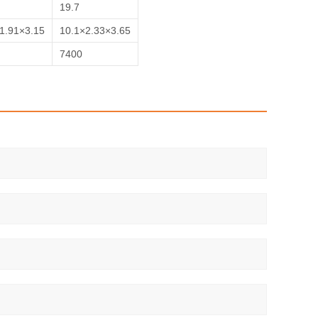
19.7
1.91×3.15
10.1×2.33×3.65
7400