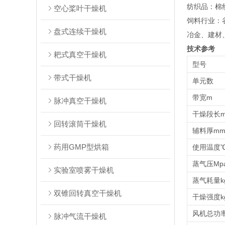
‌纺织品‌：
空心桨叶干燥机
‌饲料行业‌
盘式连续干燥机
‌冶金、建
技术参考
耙式真空干燥机
型号
带式干燥机
单元数
带宽m
脉冲真空干燥机
干燥段长
回转滚筒干燥机
辅料厚m
药用GMP型烘箱
使用温度
蒸气压Mp
实验室喷雾干燥机
蒸气耗量kg
双锥回转真空干燥机
干燥强度kg
风机总功率
脉冲气流干燥机