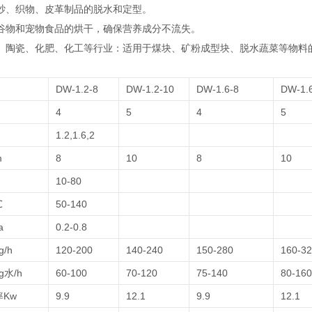
棉纱、织物、皮革制品的脱水和定型‌。
：谷物和宠物食品的烘干，确保营养成分不流失‌。
材、陶瓷、化肥、化工等行业‌：适用于煤块、矿粉成型块、脱水蔬菜等物料的
DW-1.2-8
DW-1.2-10
DW-1.6-8
DW-1.
4
5
4
5
1.2,1.6,2
m
8
10
8
10
m
10-80
℃
50-140
a
0.2-0.8
/h
120-200
140-240
150-280
160-3
水/h
60-100
70-120
75-140
80-160
Kw
9.9
12.1
9.9
12.1