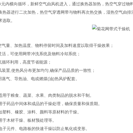
)单元内横向循环，新鲜空气由风机进入，通过换热器加热，热空气穿过物
换热器进行二次加热，热空气穿透网带与物料再次热交换，湿热空气由排
求选取。
节空气量、加热温度、物料停留时间及加料速度以取得干燥效果；
置灵活，可使用网带冲洗系统及物料冷却系统；
空气循环利用，高度节省能源；
分风装置,使热风分布更加均匀,确保产品品质的一致性；
采用蒸气、导热油、电或燃煤(油)热风炉配套。
：适用于粮食、蔬菜、水果、肉类制品的脱水和干制‌。
‌：用于药品中间体和成品的干燥处理，确保质量和保质期‌。
：如塑料、橡胶、涂料、颜料等原材料的干燥‌。
：用于木材干燥、板材预处理等‌。
：电子元件、电路板的快速干燥以防止氧化或变形‌。