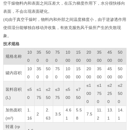
空干燥物料内和表面之间压差大，在压力梯度作用下，水分很快移向
表面，不会出现表面硬化。
(4)由于真空干燥时，物料内和外部之间温度梯度小，由于逆渗透作用
使得湿分能够独自移动并收集，有效克服热风干燥所产生的失散现
象。
技术规格
10
35
50
75
10
15
20
35
45
50
规格名称
0
0
0
0
00
00
00
00
00
00
10
35
50
75
10
15
20
35
45
50
罐内容积
0
0
0
0
00
00
00
00
00
00
≤1
≤1
≤2
≤2
装料容积
≤5
≤1
≤2
≤3
≤5
≤7
00
75
25
50
(L)
0
75
50
75
00
50
0
0
0
0
加热面积
1.
2.
4.6
5.5
11.
13.
14.
2
3.5
7.5
(m²)
16
63
1
8
2
1
1
转速 (rp