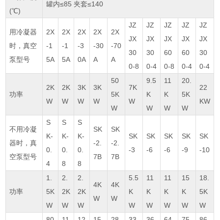
罐内≤85 夹套≤140
(℃)
JZ
JZ
JZ
JZ
JZ
用冷凝器
2X
2X
2X
2X
2X
JX
JX
JX
JX
JX
时，真空
-1
-1
-3
-30
-70
30
30
60
60
30
泵型号
5A
5A
0A
A
A
0-8
0-4
0-8
0-4
0-4
50
9.5
11
20.
2K
2K
3K
3K
7K
22
功率
5K
K
K
5K
W
W
W
W
W
KW
W
W
W
W
S
S
S
不用冷凝
SK
SK
K-
K-
K-
SK
SK
SK
SK
SK
器时，真
-2.
-2.
0.
0.
0.
-3
-6
-6
-9
-10
空泵型号
7B
7B
4
8
8
1.
2.
2.
5.5
11
11
15
18.
4K
4K
功率
5K
2K
2K
K
K
K
K
5K
W
W
W
W
W
W
W
W
W
W
80
11
12
15
28
33
36
64
75
86