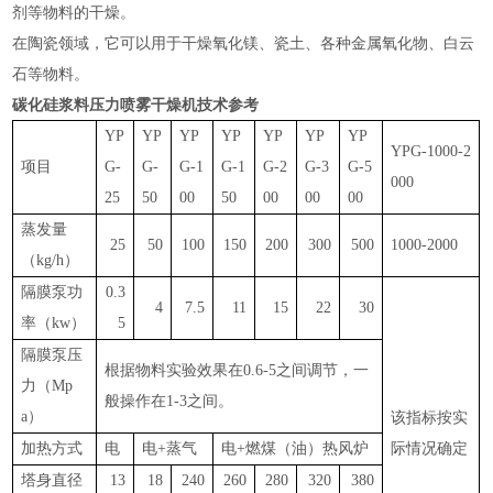
剂等物料的干燥‌。
在陶瓷领域，它可以用于干燥氧化镁、瓷土、各种金属氧化物、白云
石等物料‌。
碳化硅浆料压力喷雾干燥机
技术参考
YP
YP
YP
YP
YP
YP
YP
YPG-1000-2
项目
G-
G-
G-1
G-1
G-2
G-3
G-5
000
25
50
00
50
00
00
00
蒸发量
25
50
100
150
200
300
500
1000-2000
（
kg/h）
隔膜泵功
0.3
4
7.5
11
15
22
30
率（
kw）
5
隔膜泵压
根据物料实验效果在
0.6-5之间调节，一
力（
Mp
般操作在1-3之间。
a）
该指标按实
加热方式
电
电
+蒸气
电
+燃煤（油）热风炉
际情况确定
塔身直径
13
18
240
260
280
320
380