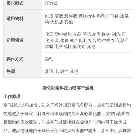
雾化型式
压力式
乳液,溶液,悬浮液,糊状物体,燃料,中间体,肥皂
适用物料
粉,无机盐,其他
化工,塑料树脂,食品,医药,糖类,陶瓷,制药,石
适用领域
化,冶金,建筑,林产化工,复合肥,生物农药,聚乙
烯蜡,电容器料,氧化铝,其他
操作方式
自动
热源
蒸汽,电,燃油,其他
碳化硅浆料压力喷雾干燥机
工作原理
空气经过滤和加热，进入干燥器顶部空气分配器，热空气呈螺旋状均
匀地进入干燥室。料液经塔体顶部的高速离心雾化器，(旋转)喷雾成
极细微的雾状液珠，与热空气并流接触在极短的时间内可干燥为成
品。成品连续地由干燥塔底部和旋风分离器中输出，废气由引风机排