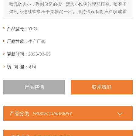
喷孔的大小，得到所需的按一定大小比例的球形颗粒。喷雾干
燥机为连续式常压干燥器的一种。用特殊设备将液料喷成雾
状，使其与热空气接触而被干燥。用于干燥有些热敏性的液
体、悬浮液和粘滞液体，也用于干燥燃料、中间体、肥皂粉和
产品型号：
YPG
无机盐等。
厂商性质：
生产厂家
更新时间：
2026-03-05
访 问 量：
414
产品咨询
联系我们
产品分类
PRODUCT CATEGORY