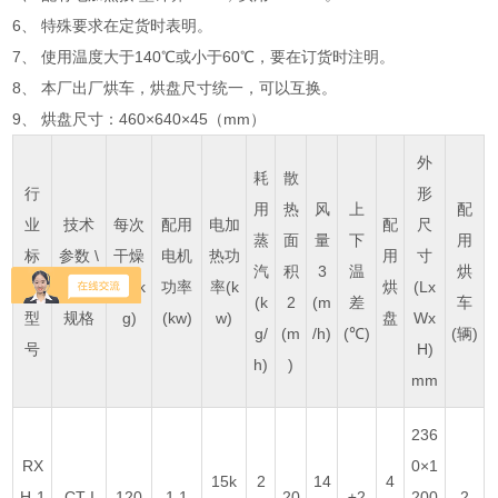
6、 特殊要求在定货时表明。
7、 使用温度大于140℃或小于60℃，要在订货时注明。
8、 本厂出厂烘车，烘盘尺寸统一，可以互换。
9、 烘盘尺寸：460×640×45（mm）
外
耗
散
行
形
用
热
风
上
配
业
技术
每次
配用
电加
配
尺
蒸
面
量
下
用
标
参数 \
干燥
电机
热功
用
寸
汽
积
3
温
烘
准
型号
量 (k
功率
率(k
烘
(Lx
(k
2
(m
差
车
型
规格
g)
(kw)
w)
盘
Wx
g/
(m
/h)
(℃)
(辆)
号
H)
h)
)
mm
236
RX
0×1
15k
2
14
4
H-1
CT-I
120
1.1
20
±2
200
2