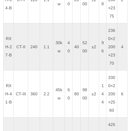
w
0
00
8
4-B
×23
75
236
RX
0×2
30k
4
52
9
H-2
CT-II
240
1.1
40
±2
200
4
w
0
00
6
7-B
×23
70
330
RX
1
0×2
45k
6
98
H-4
CT-III
360
2.2
80
±2
4
200
6
w
0
00
1-B
4
×25
60
425