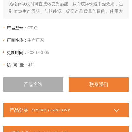
热物体吸收时可直接转变为热能，从而获得快速干燥效果，达
到缩短生产周期，节约能源，提高产品质量等目的。使用方
便、效果显着，是一种理想的有广阔前景的干燥设备。适用于
工农业，卫生，塑料机械，大专院校和科研部门的生产车间或
产品型号：
CT-C
实验室。
厂商性质：
生产厂家
更新时间：
2026-03-05
访 问 量：
411
产品咨询
联系我们
产品分类
PRODUCT CATEGORY