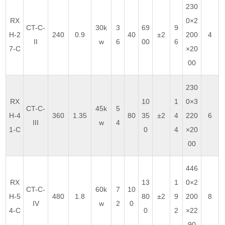
230
RX
0×2
CT-C-
30k
3
69
9
H-2
240
0.9
40
±2
200
4
II
w
6
00
6
7-C
×20
00
230
RX
10
1
0×3
CT-C-
45k
5
H-4
360
1.35
80
35
±2
4
220
6
III
w
4
1-C
0
4
×20
00
446
RX
13
1
0×2
CT-C-
60k
7
10
H-5
480
1.8
80
±2
9
200
8
IV
w
2
0
4-C
0
2
×22
90