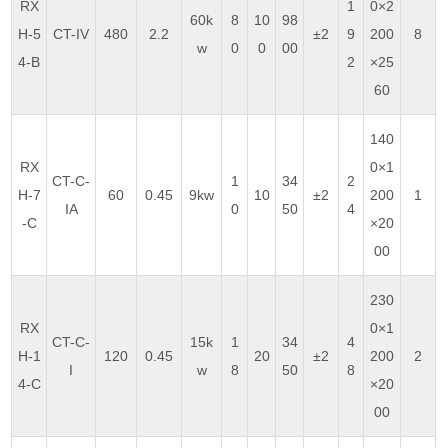
RX
1
0×2
60k
8
10
98
H-5
CT-IV
480
2.2
±2
9
200
8
w
0
0
00
4-B
2
×25
60
140
RX
0×1
CT-C-
1
34
2
H-7
60
0.45
9kw
10
±2
200
1
IA
0
50
4
-C
×20
00
230
RX
0×1
CT-C-
15k
1
34
4
H-1
120
0.45
20
±2
200
2
I
w
8
50
8
4-C
×20
00