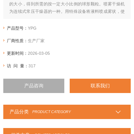
的大小，得到所需的按一定大小比例的球形颗粒。喷雾干燥机
为连续式常压干燥器的一种。用特殊设备将液料喷成雾状，使
其与热空气接触而被干燥。用于干燥有些热敏性的液体、悬浮
液和粘滞液体，也用于干燥燃料、中间体、肥皂粉和无机盐
产品型号：
YPG
等。
厂商性质：
生产厂家
更新时间：
2026-03-05
访 问 量：
317
产品咨询
联系我们
产品分类
PRODUCT CATEGORY