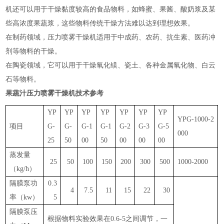
机还可以用于干燥黏度较高的食品物料，如蜂蜜、果酱、酸奶浆及某
些高浓度果蔬浆，这些物料传统干燥方法难以达到理想效果‌。
在制药领域，压力喷雾干燥机适用于中成药、农药、抗生素、医药冲
剂等物料的干燥‌。
在陶瓷领域，它可以用于干燥氧化镁、瓷土、各种金属氧化物、白云
石等物料‌。
果蔬汁压力喷雾干燥机
技术参考
YP
YP
YP
YP
YP
YP
YP
YPG-1000-2
项目
G-
G-
G-1
G-1
G-2
G-3
G-5
000
25
50
00
50
00
00
00
蒸发量
25
50
100
150
200
300
500
1000-2000
（
kg/h）
隔膜泵功
0.3
4
7.5
11
15
22
30
率（
kw）
5
隔膜泵压
根据物料实验效果在
0.6-5之间调节，一