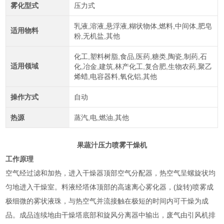
雾化型式
压力式
乳液,溶液,悬浮液,糊状物体,燃料,中间体,肥皂
适用物料
粉,无机盐,其他
化工,塑料树脂,食品,医药,糖类,陶瓷,制药,石
适用领域
化,冶金,建筑,林产化工,复合肥,生物农药,聚乙
烯蜡,电容器料,氧化铝,其他
操作方式
自动
热源
蒸汽,电,燃油,其他
果蔬汁压力喷雾干燥机
工作原理
空气经过滤和加热，进入干燥器顶部空气分配器，热空气呈螺旋状均
匀地进入干燥室。料液经塔体顶部的高速离心雾化器，(旋转)喷雾成
极细微的雾状液珠，与热空气并流接触在极短的时间内可干燥为成
品。成品连续地由干燥塔底部和旋风分离器中输出，废气由引风机排